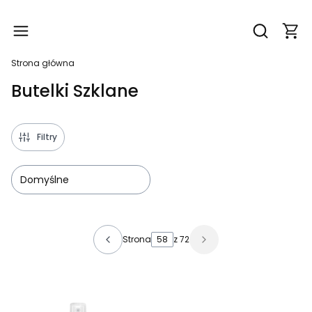
Produ
Otwórz wy
Strona główna
Butelki Szklane
Filtry
Domyślne
Lista produktów
Strona
z 72