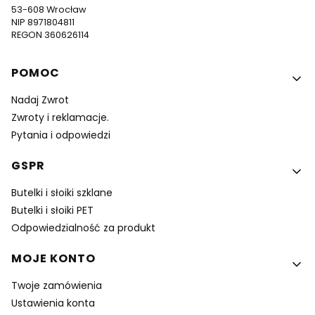
53-608 Wrocław
NIP 8971804811
REGON 360626114
Linki w stopce
POMOC
Nadaj Zwrot
Zwroty i reklamacje.
Pytania i odpowiedzi
GSPR
Butelki i słoiki szklane
Butelki i słoiki PET
Odpowiedzialność za produkt
MOJE KONTO
Twoje zamówienia
Ustawienia konta