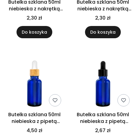
Butelka szklana 50ml
Butelka szklana 50ml
niebieska z nakrętką
niebieska z nakrętką
plastikową białą
plastikową czarną
2,30 zł
2,30 zł
Do koszyka
Do koszyka
Butelka szklana 50ml
Butelka szklana 50ml
niebieska z pipetą
niebieska z pipetą
bambusową
czarną połysk
4,50 zł
2,67 zł