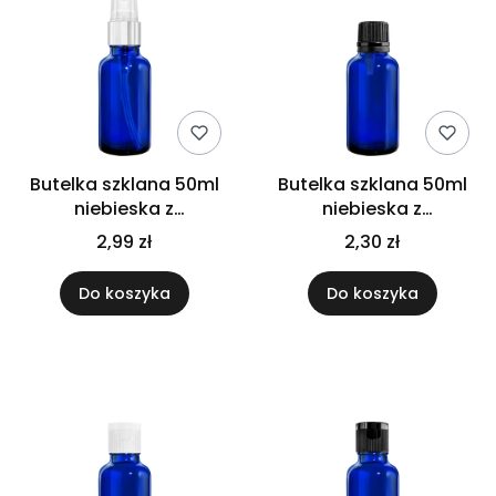
Butelka szklana 50ml
Butelka szklana 50ml
niebieska z
niebieska z
atomizerem srebrnym
kroplomierzem
2,99 zł
2,30 zł
czarnym
Do koszyka
Do koszyka