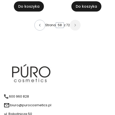
Do koszyka
Do koszyka
Strona
z 72
600 960 828
biuro@purocosmetics.pl
ul. Robotnicza 50