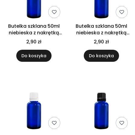
Butelka szklana 50ml
Butelka szklana 50ml
niebieska z nakrętką
niebieska z nakrętką
Flip Top białą
Flip Top czarną
2,90 zł
2,90 zł
Do koszyka
Do koszyka