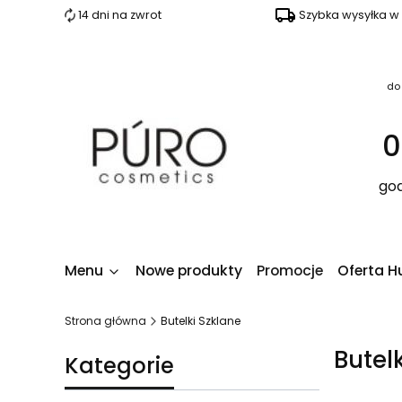
14 dni na zwrot
Szybka wysyłka w
do
0
god
Menu
Nowe produkty
Promocje
Oferta H
Strona główna
Butelki Szklane
Butel
Kategorie