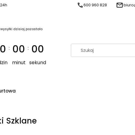
 24h
600 960 828
biuro
 wysyłki dzisiaj pozostało
0
00
00
:
:
zin
minut
sekund
urtowa
ki Szklane