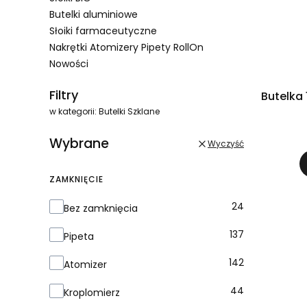
Butelki aluminiowe
Słoiki farmaceutyczne
Nakrętki Atomizery Pipety RollOn
Nowości
Koniec menu
Filtry
Butelka
w kategorii: Butelki Szklane
Wybrane
Wyczyść
ZAMKNIĘCIE
Zamknięcie
24
Bez zamknięcia
137
Pipeta
142
Atomizer
44
Kroplomierz