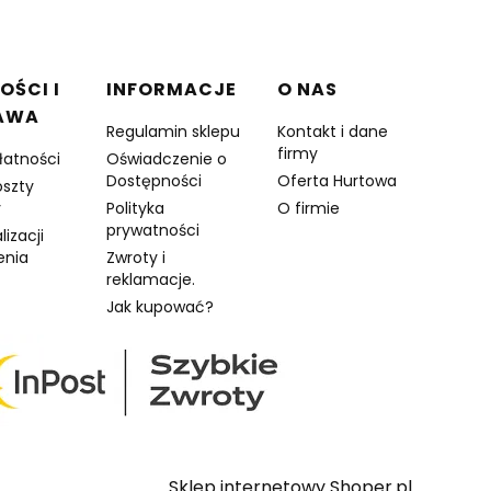
OŚCI I
INFORMACJE
O NAS
AWA
Regulamin sklepu
Kontakt i dane
firmy
łatności
Oświadczenie o
Dostępności
Oferta Hurtowa
oszty
y
Polityka
O firmie
prywatności
lizacji
enia
Zwroty i
reklamacje.
Jak kupować?
Sklep internetowy Shoper.pl