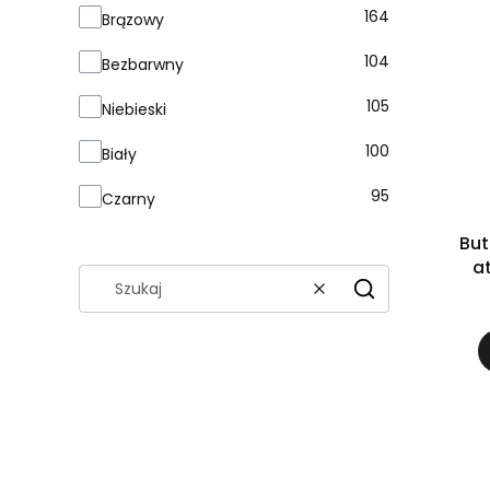
Kolor
164
Brązowy
104
Bezbarwny
105
Niebieski
100
Biały
95
Czarny
But
a
Wyczyść
Szukaj