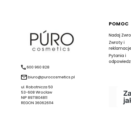
Linki 
POMOC
Nadaj Zwro
Zwroty i
reklamacje
Pytania i
odpowiedz
600 960 828
biuro@purocosmetics.pl
ul. Robotnicza 50
53-608 Wrocław
NIP 8971804811
REGON 360626114