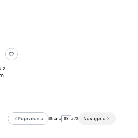
 z
ym
Poprzednia
Następna
Strona
z 72