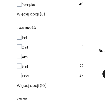
49
Pompka
Więcej opcji (3)
POJEMNOŚĆ
Pojemność
1
1ml
1
2ml
Bu
1
4ml
22
5ml
127
10ml
Więcej opcji (10)
KOLOR