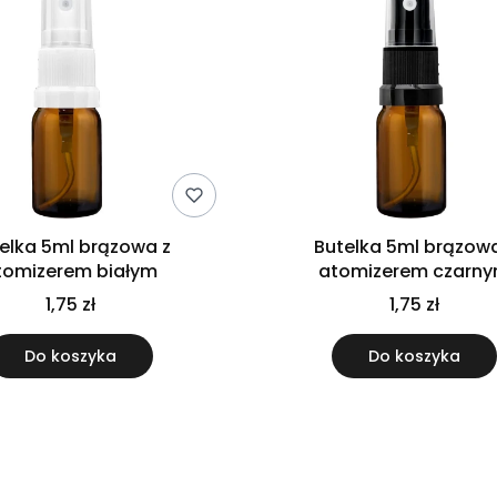
elka 5ml brązowa z
Butelka 5ml brązowa
tomizerem białym
atomizerem czarn
1,75 zł
1,75 zł
Do koszyka
Do koszyka