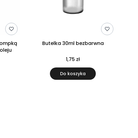
 pompką
Butelka 30ml bezbarwna
oleju
1,75 zł
Do koszyka