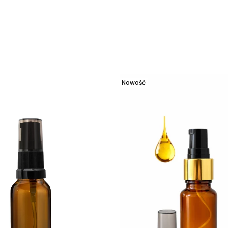
duktów
Nowość