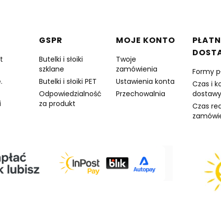
w stopce
GSPR
MOJE KONTO
PŁATN
DOST
t
Butelki i słoiki
Twoje
szklane
zamówienia
Formy p
.
Butelki i słoiki PET
Ustawienia konta
Czas i k
Odpowiedzialność
Przechowalnia
dostaw
i
za produkt
Czas rea
zamówi