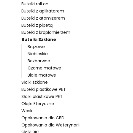
Butelki roll on
Butelki z aplikatorem
Butelki z atomizerem
Lista pro
Butelki z pipetą
Butelki z kroplomierzem
Butelki Szklane
Brązowe
Niebieskie
Bezbarwne
Czarne matowe
Białe matowe
Słoiki szklane
Butelki plastikowe PET
Słoiki plastikowe PET
Olejki Eteryczne
Wosk
Opakowania dla CBD
Opakowania dla Weterynarii
Słoiki BIO