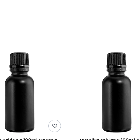
duktów