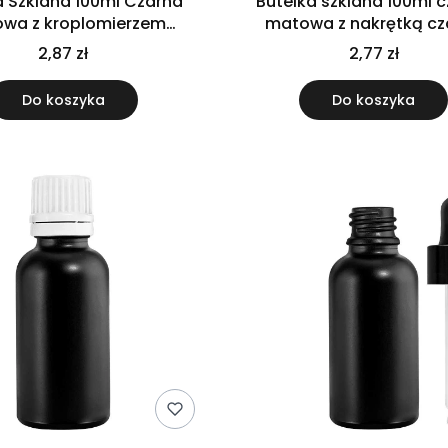
a Szklana 100ml Czarna
Butelka szklana 100ml 
wa z kroplomierzem
matowa z nakrętką cz
czarnym
2,87 zł
2,77 zł
Do koszyka
Do koszyka