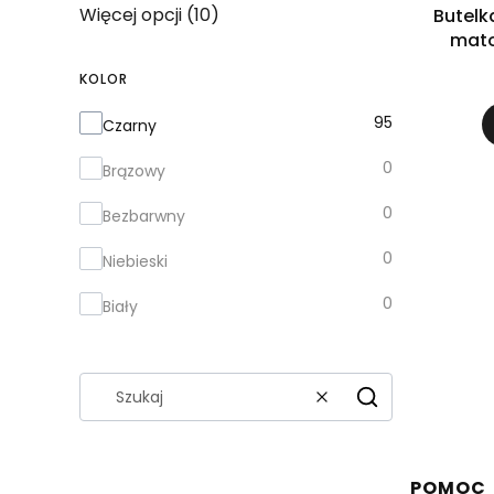
Więcej opcji (10)
Butelk
mato
KOLOR
Kolor
95
Czarny
0
Brązowy
0
Bezbarwny
0
Niebieski
0
Biały
Wyczyść
Szukaj
Linki 
POMOC