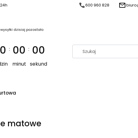
 24h
600 960 828
biuro
 wysyłki dzisiaj pozostało
0
00
00
:
:
zin
minut
sekund
urtowa
ne matowe