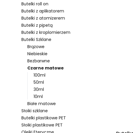
Butelki roll on
Butelki z aplikatorem
Butelki z atomizerem
Lista pro
Butelki z pipetą
Butelki z kroplomierzem
Butelki Szklane
Brązowe
Niebieskie
Bezbarwne
Czarne matowe
100ml
50ml
30ml
10ml
Białe matowe
Słoiki szklane
Butelki plastikowe PET
Słoiki plastikowe PET
Olejki Eteryczne