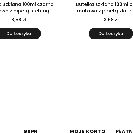
a szklana 100ml czarna
Butelka szklana 100ml 
wa z pipetą srebrną
matowa z pipetą złoto 
3,58 zł
3,58 zł
Do koszyka
Do koszyka
w stopce
GSPR
MOJE KONTO
PŁATN