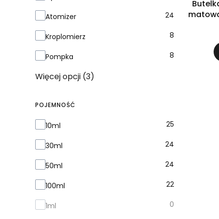
Butelk
matowa
24
Atomizer
8
Kroplomierz
8
Pompka
Więcej opcji (3)
POJEMNOŚĆ
Pojemność
25
10ml
24
30ml
24
50ml
22
100ml
0
1ml