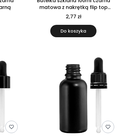
czarna
Butelka szklana 100ml czarna
arną
matowa z nakrętką flip top
czarną
2,77 zł
Do koszyka