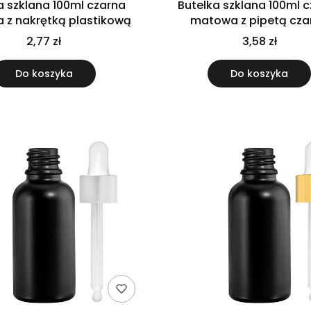
a szklana 100ml czarna
Butelka szklana 100ml 
 z nakrętką plastikową
matowa z pipetą cza
2,77 zł
3,58 zł
Do koszyka
Do koszyka