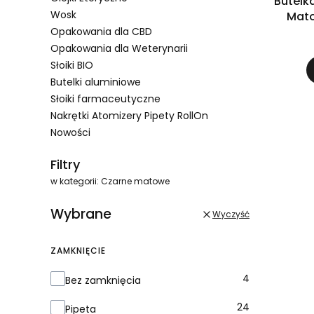
Butelk
Wosk
Mato
Opakowania dla CBD
Opakowania dla Weterynarii
Słoiki BIO
Butelki aluminiowe
Słoiki farmaceutyczne
Nakrętki Atomizery Pipety RollOn
Nowości
Koniec menu
Filtry
w kategorii: Czarne matowe
Wybrane
Wyczyść
ZAMKNIĘCIE
Zamknięcie
4
Bez zamknięcia
24
Pipeta