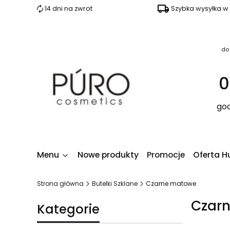
14 dni na zwrot
Szybka wysyłka w
do
0
god
Menu
Nowe produkty
Promocje
Oferta H
Strona główna
Butelki Szklane
Czarne matowe
Czar
Kategorie