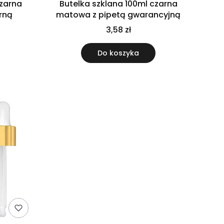
czarna
Butelka szklana 100ml czarna
rną
matowa z pipetą gwarancyjną
3,58 zł
Do koszyka