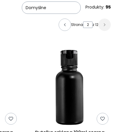
Produkty:
95
Domyślne
Strona
z 12