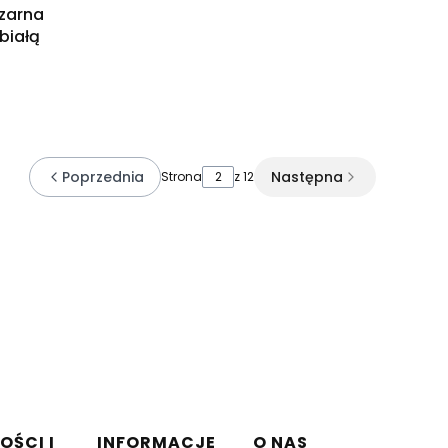
czarna
białą
Poprzednia
Następna
Strona
z 12
OŚCI I
INFORMACJE
O NAS