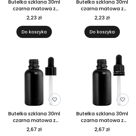
Butelka szklana 30ml
Butelka szklana 30ml
czarna matowa z
czarna matowa z
pędzelkiem białym
pędzelkiem czarnym
2,23 zł
2,23 zł
Do koszyka
Do koszyka
Butelka szklana 30ml
Butelka szklana 30ml
czarna matowa z
czarna matowa z
pipetą czarną
pipetą gwarancyjną
2,67 zł
2,67 zł