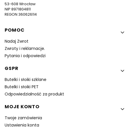
53-608 Wrocław
NIP 8971804811
REGON 360626114
Linki w stopce
POMOC
Nadaj Zwrot
Zwroty i reklamacje.
Pytania i odpowiedzi
GSPR
Butelki i słoiki szklane
Butelki i słoiki PET
Odpowiedzialność za produkt
MOJE KONTO
Twoje zamówienia
Ustawienia konta