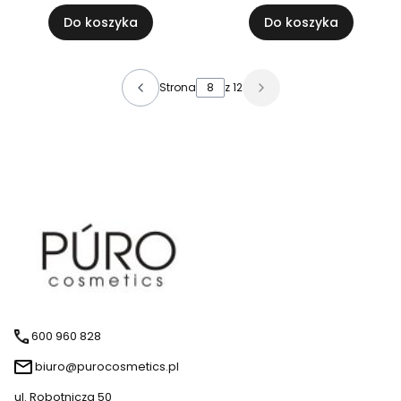
Do koszyka
Do koszyka
Strona
z 12
600 960 828
biuro@purocosmetics.pl
ul. Robotnicza 50