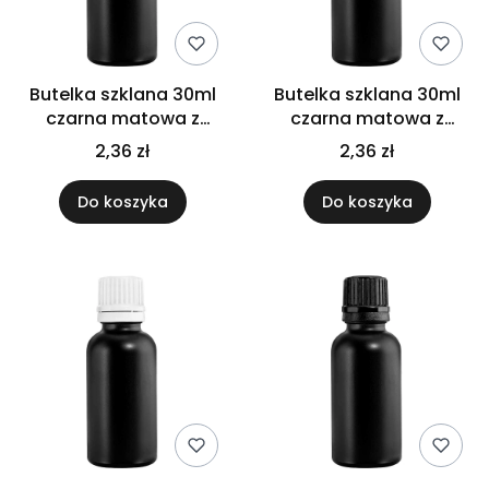
Butelka szklana 30ml
Butelka szklana 30ml
czarna matowa z
czarna matowa z
nakrętką flip top
nakrętką plastikową
2,36 zł
2,36 zł
Do koszyka
Do koszyka