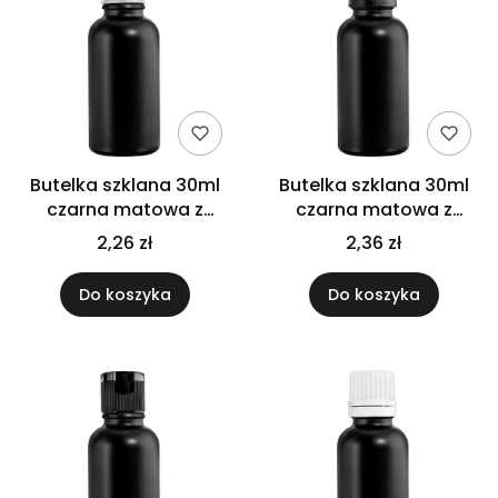
Butelka szklana 30ml
Butelka szklana 30ml
czarna matowa z
czarna matowa z
nakrętką aluminiową
nakrętką czarną
2,26 zł
2,36 zł
Do koszyka
Do koszyka