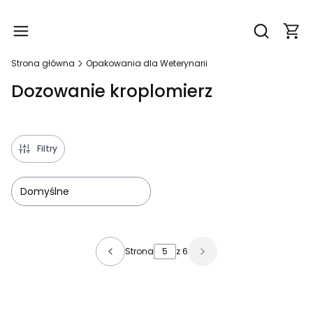
Produ
Otwórz wy
Strona główna
Opakowania dla Weterynarii
Dozowanie kroplomierz
Filtry
Domyślne
Lista produktów
Strona
z 6