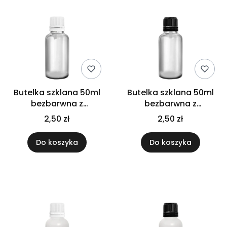
Butelka szklana 50ml
Butelka szklana 50ml
bezbarwna z
bezbarwna z
kroplomierzem białym
kroplomierzem
2,50 zł
2,50 zł
czarnym
Do koszyka
Do koszyka