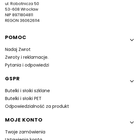
ul. Robotnicza 50
53-608 Wrocław
NIP 8971804811
REGON 360626114
Linki w stopce
POMOC
Nadaj Zwrot
Zwroty i reklamacje.
Pytania i odpowiedzi
GSPR
Butelki i słoiki szklane
Butelki i słoiki PET
Odpowiedzialność za produkt
MOJE KONTO
Twoje zamówienia
Ustawienia konta