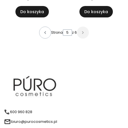
czarnym
Do koszyka
Do koszyka
Strona
z 6
600 960 828
biuro@purocosmetics.pl