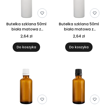
Butelka szklana 50ml
Butelka szklana 50ml
biała matowa z
biała matowa z
kroplomierzem białym
kroplomierzem
2,64 zł
2,64 zł
czarnym
Do koszyka
Do koszyka