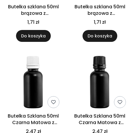
Butelka szklana 50ml
Butelka szklana 50ml
brązowa z
brązowa z
kroplomierzem białym
kroplomierzem
1,71 zł
1,71 zł
czarnym
Do koszyka
Do koszyka
Butelka Szklana 50ml
Butelka Szklana 50ml
Czarna Matowa z
Czarna Matowa z
kroplomierzem białym
kroplomierzem
2,47 zł
2,47 zł