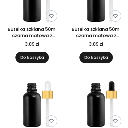
Butelka szklana 50ml
Butelka szklana 50ml
czarna matowa z
czarna matowa z
pipetą gwarancyjną
pipetą srebrną
3,09 zł
3,09 zł
Do koszyka
Do koszyka