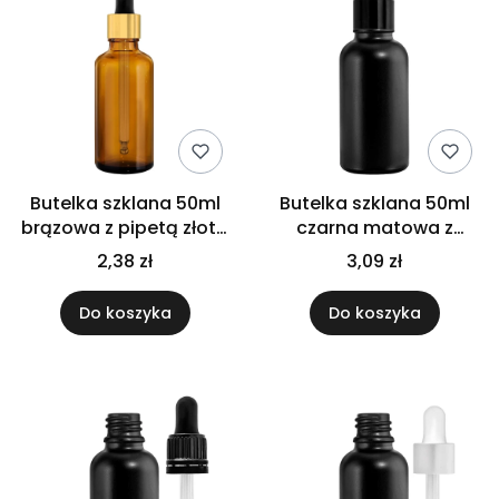
Butelka szklana 50ml
Butelka szklana 50ml
brązowa z pipetą złoto
czarna matowa z
czarną
pipetą czarną
2,38 zł
3,09 zł
Do koszyka
Do koszyka