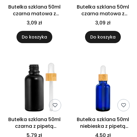
Butelka szklana 50ml
Butelka szklana 50ml
czarna matowa z
czarna matowa z
pipetą złoto białą
pipetą złoto czarną
3,09 zł
3,09 zł
Do koszyka
Do koszyka
Butelka szklana 50ml
Butelka szklana 50ml
czarna z pipetą
niebieska z pipetą
bambusową
bambusową
5,79 zł
4,50 zł