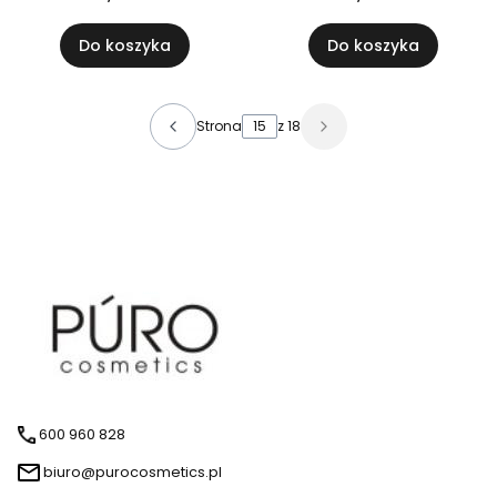
Do koszyka
Do koszyka
Strona
z 18
600 960 828
biuro@purocosmetics.pl