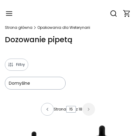
Produ
Otwórz wy
Strona główna
Opakowania dla Weterynarii
Dozowanie pipetą
Filtry
Domyślne
Lista produktów
Strona
z 18