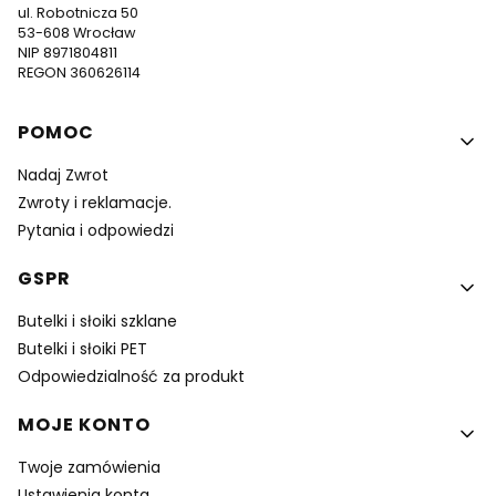
ul. Robotnicza 50
53-608 Wrocław
NIP 8971804811
REGON 360626114
Linki w stopce
POMOC
Nadaj Zwrot
Zwroty i reklamacje.
Pytania i odpowiedzi
GSPR
Butelki i słoiki szklane
Butelki i słoiki PET
Odpowiedzialność za produkt
MOJE KONTO
Twoje zamówienia
Ustawienia konta