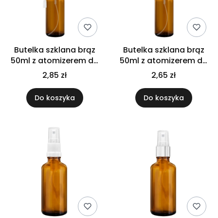
Butelka szklana brąz
Butelka szklana brąz
50ml z atomizerem do
50ml z atomizerem do
gardła
nosa
2,85 zł
2,65 zł
Do koszyka
Do koszyka