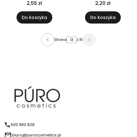
atomizerem do gardła
atomizerem złotym
2,55 zł
2,20 zł
Do koszyka
Do koszyka
Strona
z 15
600 960 828
biuro@purocosmetics.pl