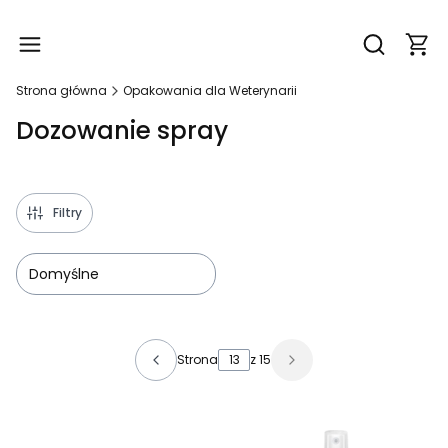
Produ
Otwórz wy
Strona główna
Opakowania dla Weterynarii
Dozowanie spray
Filtry
Domyślne
Lista produktów
Strona
z 15