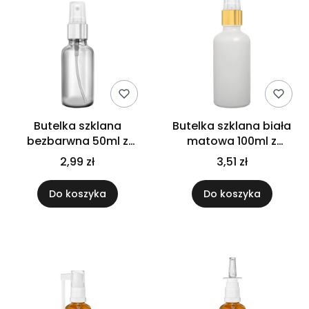
Butelka szklana
Butelka szklana biała
bezbarwna 50ml z
matowa 100ml z
atomizerem srebrnym
atomizerem złotym
2,99 zł
3,51 zł
Do koszyka
Do koszyka