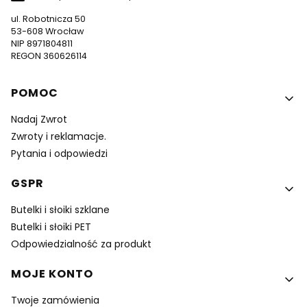
ul. Robotnicza 50
53-608 Wrocław
NIP 8971804811
REGON 360626114
Linki w stopce
POMOC
Nadaj Zwrot
Zwroty i reklamacje.
Pytania i odpowiedzi
GSPR
Butelki i słoiki szklane
Butelki i słoiki PET
Odpowiedzialność za produkt
MOJE KONTO
Twoje zamówienia