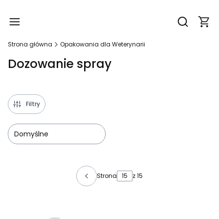
Produ
Otwórz wy
Strona główna
Opakowania dla Weterynarii
Dozowanie spray
Filtry
Domyślne
Lista produktów
Strona
z 15