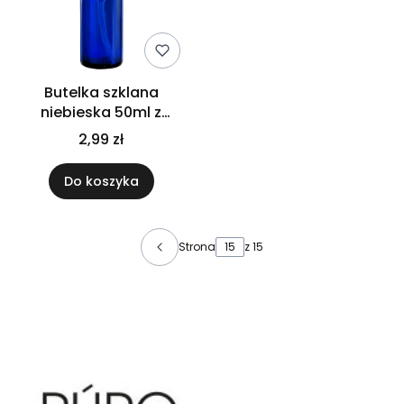
Butelka szklana
niebieska 50ml z
atomizerem złotym
2,99 zł
Do koszyka
Strona
z 15