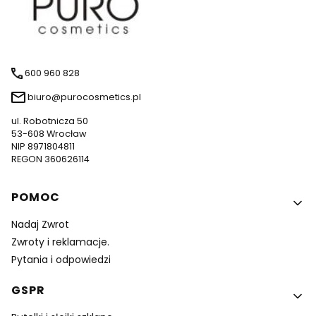
600 960 828
biuro@purocosmetics.pl
ul. Robotnicza 50
53-608 Wrocław
NIP 8971804811
REGON 360626114
Linki w stopce
POMOC
Nadaj Zwrot
Zwroty i reklamacje.
Pytania i odpowiedzi
GSPR