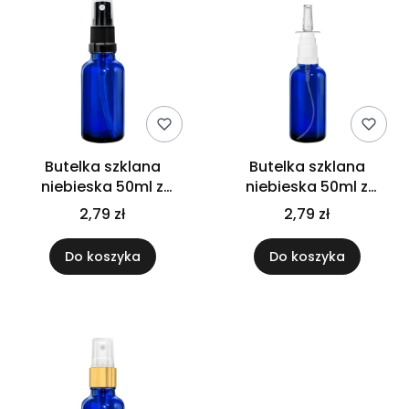
Butelka szklana
Butelka szklana
niebieska 50ml z
niebieska 50ml z
atomizerem czarnym
atomizerem do nosa
2,79 zł
2,79 zł
Do koszyka
Do koszyka