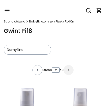
Produ
Otwórz wy
Strona główna
Nakrętki Atomizery Pipety RollOn
Gwint Fi18
Domyślne
Lista produktów
Strona
z 9