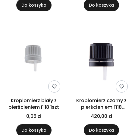
Do koszyka
Do koszyka
Kroplomierz biały z
Kroplomierz czarny z
pierścieniem FI18 1szt
pierścieniem FI18
1000szt
0,65 zł
420,00 zł
Do koszyka
Do koszyka