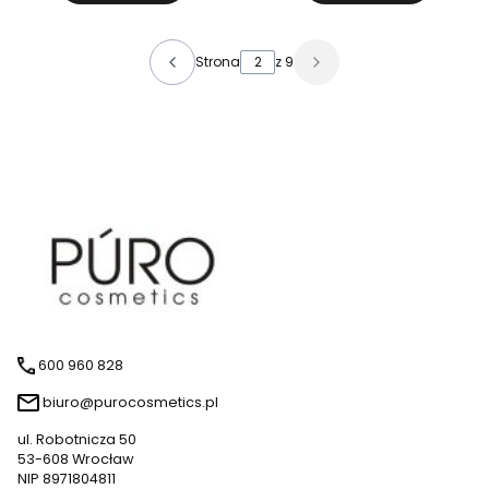
Strona
z 9
600 960 828
biuro@purocosmetics.pl
ul. Robotnicza 50
53-608 Wrocław
NIP 8971804811