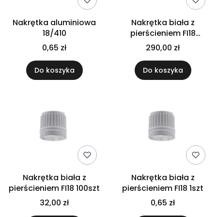
Nakrętka aluminiowa
Nakrętka biała z
18/410
pierścieniem FI18
1000szt
0,65 zł
290,00 zł
Do koszyka
Do koszyka
Nakrętka biała z
Nakrętka biała z
pierścieniem FI18 100szt
pierścieniem FI18 1szt
32,00 zł
0,65 zł