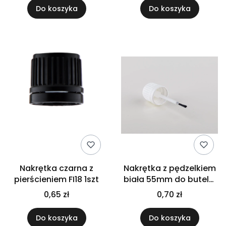
Do koszyka
Do koszyka
Nakrętka czarna z
Nakrętka z pędzelkiem
pierścieniem FI18 1szt
biała 55mm do butelki
10ml
0,65 zł
0,70 zł
Do koszyka
Do koszyka