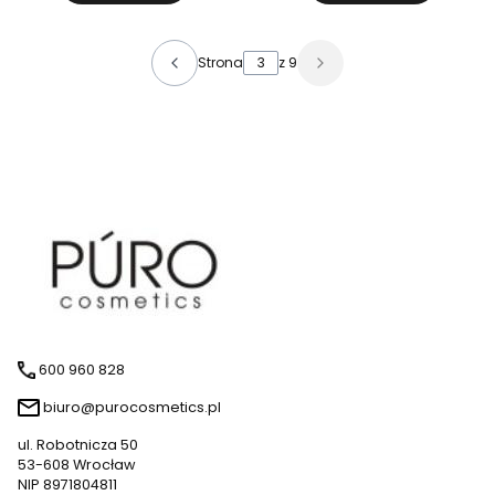
Strona
z 9
600 960 828
biuro@purocosmetics.pl
ul. Robotnicza 50
53-608 Wrocław
NIP 8971804811