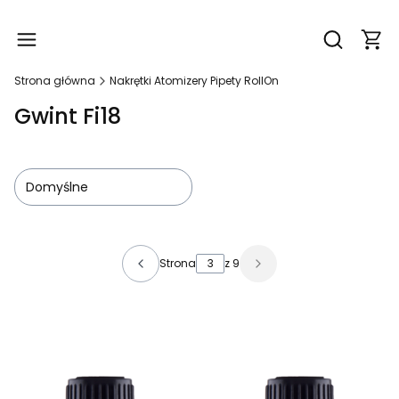
Produ
Otwórz wy
Strona główna
Nakrętki Atomizery Pipety RollOn
Gwint Fi18
Domyślne
Lista produktów
Strona
z 9