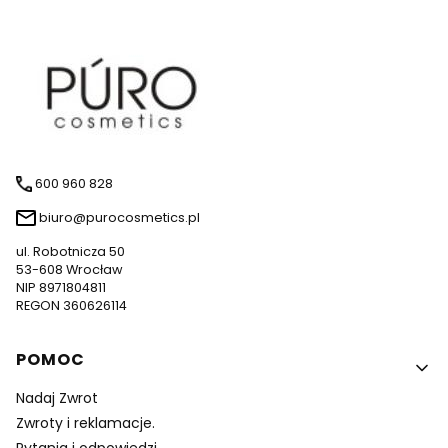
600 960 828
biuro@purocosmetics.pl
ul. Robotnicza 50
53-608 Wrocław
NIP 8971804811
REGON 360626114
Linki w stopce
POMOC
Nadaj Zwrot
Zwroty i reklamacje.