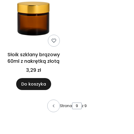
Słoik szklany brązowy
60ml z nakrętką złotą
3,29 zł
Do koszyka
Strona
z 9