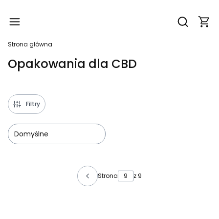
Produ
Otwórz wy
Strona główna
Opakowania dla CBD
Filtry
Domyślne
Lista produktów
Strona
z 9