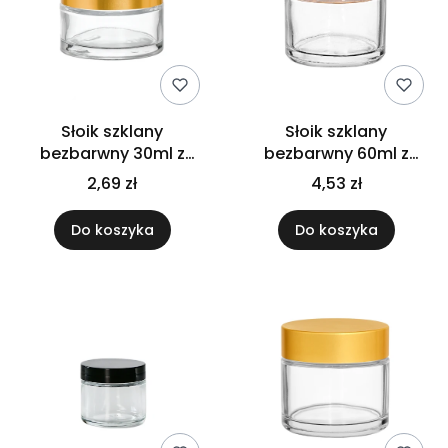
Słoik szklany
Słoik szklany
bezbarwny 30ml z
bezbarwny 60ml z
nakrętką złotą
nakrętką bambusową
2,69 zł
4,53 zł
PP
Do koszyka
Do koszyka