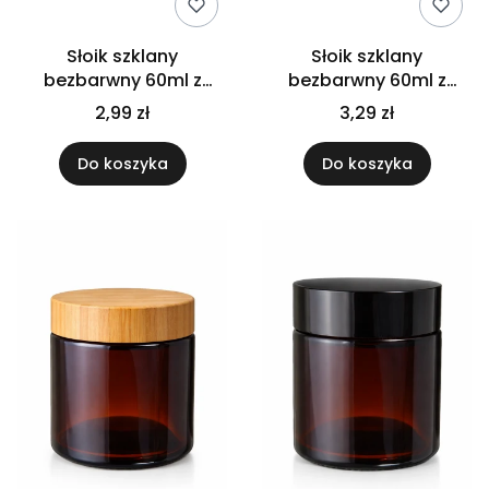
Słoik szklany
Słoik szklany
bezbarwny 60ml z
bezbarwny 60ml z
nakrętką czarną
nakrętką złotą
2,99 zł
3,29 zł
Do koszyka
Do koszyka