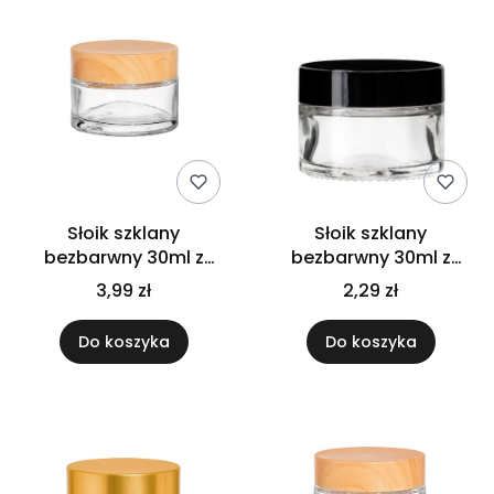
Słoik szklany
Słoik szklany
bezbarwny 30ml z
bezbarwny 30ml z
nakrętką bambusową
nakrętką czarną
3,99 zł
2,29 zł
Do koszyka
Do koszyka