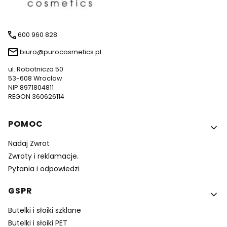
600 960 828
biuro@purocosmetics.pl
ul. Robotnicza 50
53-608 Wrocław
NIP 8971804811
REGON 360626114
Linki w stopce
POMOC
Nadaj Zwrot
Zwroty i reklamacje.
Pytania i odpowiedzi
GSPR
Butelki i słoiki szklane
Butelki i słoiki PET