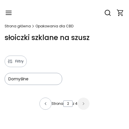
Produ
Otwórz wy
Strona główna
Opakowania dla CBD
słoiczki szklane na szusz
Filtry
Domyślne
Lista produktów
Strona
z 4