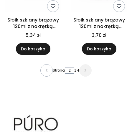
Słoik szklany brązowy
Słoik szklany brązowy
120ml z nakrętką
120ml z nakrętką
bambusową PP
czarną
5,34 zł
3,70 zł
Do koszyka
Do koszyka
Strona
z 4