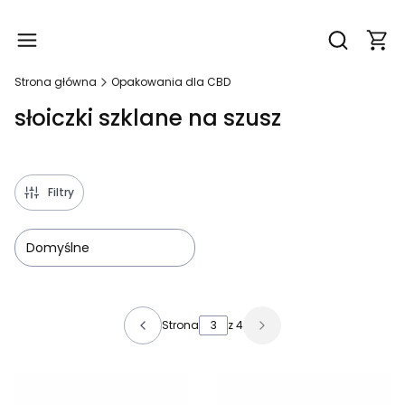
Produ
Otwórz wy
Strona główna
Opakowania dla CBD
słoiczki szklane na szusz
Filtry
Domyślne
Lista produktów
Strona
z 4