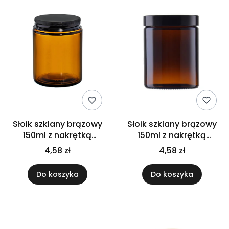
Słoik szklany brązowy
Słoik szklany brązowy
150ml z nakrętką
150ml z nakrętką
aluminiową
plastikową
4,58 zł
4,58 zł
Do koszyka
Do koszyka