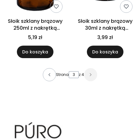
Słoik szklany brązowy
Słoik szklany brązowy
250ml z nakrętką
30ml z nakrętką
aluminiową
bambusową PP
5,19 zł
3,99 zł
Do koszyka
Do koszyka
Strona
z 4