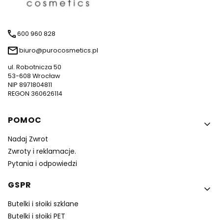
600 960 828
biuro@purocosmetics.pl
ul. Robotnicza 50
53-608 Wrocław
NIP 8971804811
REGON 360626114
Linki w stopce
POMOC
Nadaj Zwrot
Zwroty i reklamacje.
Pytania i odpowiedzi
GSPR
Butelki i słoiki szklane
Butelki i słoiki PET