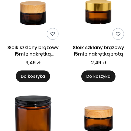
Słoik szklany brązowy
Słoik szklany brązowy
15ml z nakrętką
15ml z nakrętką złotą
bambusową
3,49 zł
2,49 zł
Do koszyka
Do koszyka