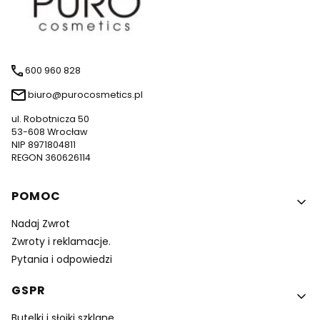
600 960 828
biuro@purocosmetics.pl
ul. Robotnicza 50
53-608 Wrocław
NIP 8971804811
REGON 360626114
Linki w stopce
POMOC
Nadaj Zwrot
Zwroty i reklamacje.
Pytania i odpowiedzi
GSPR
Butelki i słoiki szklane