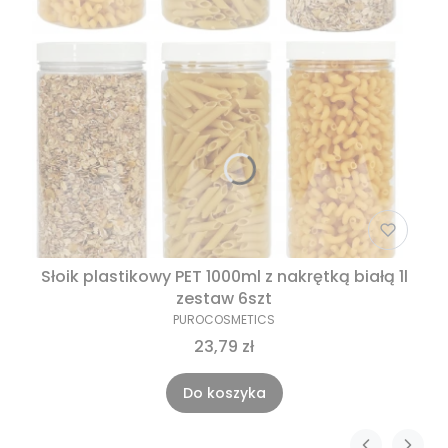
Słoik plastikowy PET 1000ml z nakrętką białą 1l
zestaw 6szt
PUROCOSMETICS
23,79 zł
Do koszyka