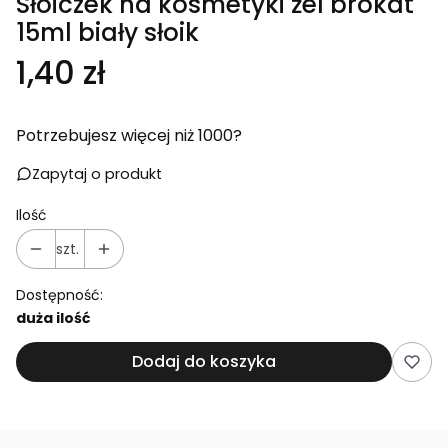
Słoiczek na kosmetyki żel brokat
15ml biały słoik
Cena
1,40 zł
Potrzebujesz więcej niż 1000?
Zapytaj o produkt
Ilość
szt.
Dostępność:
duża ilość
Dodaj do koszyka