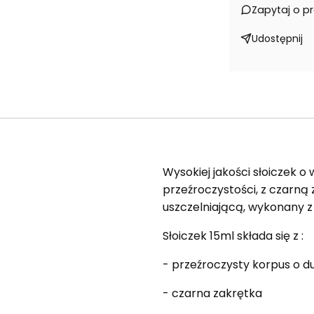
Zapytaj o p
Udostępnij
Wysokiej jakości słoiczek o w
przeźroczystości, z czarną 
uszczelniającą, wykonany 
Słoiczek 15ml składa się z :
- przeźroczysty korpus o d
- czarna zakrętka