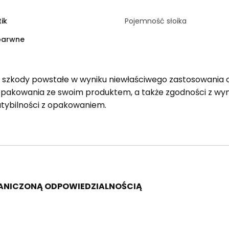
tik
Pojemność słoika
barwne
a szkody powstałe w wyniku niewłaściwego zastosowania 
opakowania ze swoim produktem, a także zgodności z 
tybilności z opakowaniem.
RANICZONĄ ODPOWIEDZIALNOŚCIĄ