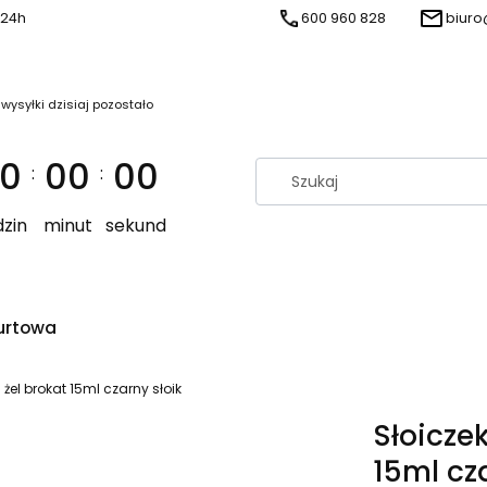
 24h
600 960 828
biuro
 wysyłki dzisiaj pozostało
0
00
00
:
:
zin
minut
sekund
urtowa
żel brokat 15ml czarny słoik
Słoicze
15ml cz