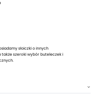
a
siadamy słoiczki o innych
 także szeroki wybór buteleczek i
cznych.