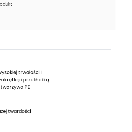
rodukt
ysokiej trwałości i
zakrętką i przekładką
z tworzywa PE
użej twardości