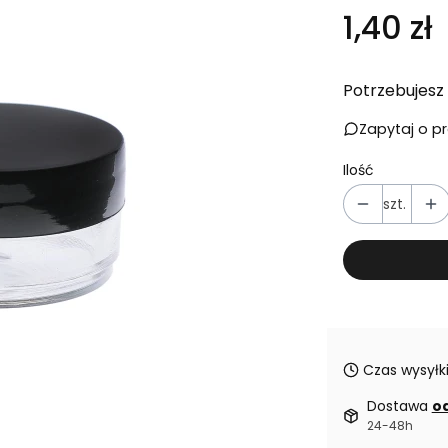
Cena
1,40 zł
Potrzebujesz 
Zapytaj o p
Ilość
szt.
Czas wysyłki
Dostawa
od
24-48h