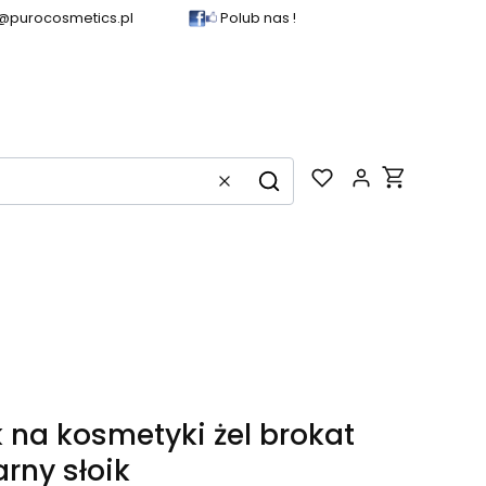
@purocosmetics.pl
Polub nas !
Produkty w k
Wyczyść
Szukaj
k na kosmetyki żel brokat
arny słoik