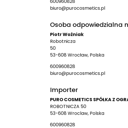
600960828
biuro@purocosmetics.pl
Osoba odpowiedzialna n
Piotr Woźniak
Robotnicza
50
53-608 Wrocław, Polska
600960828
biuro@purocosmetics.pl
Importer
PURO COSMETICS SPÓŁKA Z OG
ROBOTNICZA 50
53-608 Wroclaw, Polska
600960828