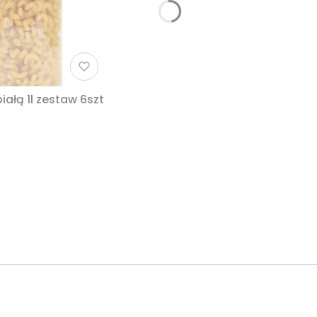
Słoik plastikowy PET 1000ml z nakrętką białą 1l zestaw 6szt