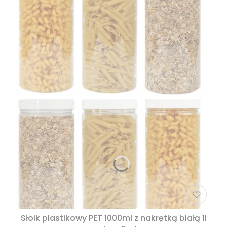
Słoik plastikowy PET 1000ml z nakrętką białą 1l