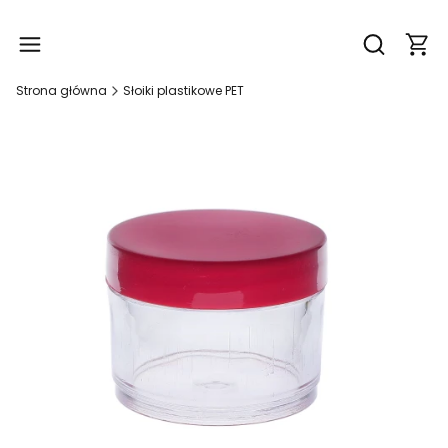
Produ
Otwórz wy
Strona główna
Słoiki plastikowe PET