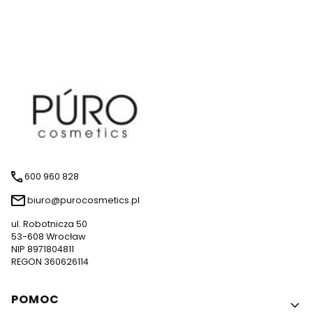
600 960 828
biuro@purocosmetics.pl
ul. Robotnicza 50
53-608 Wrocław
NIP 8971804811
REGON 360626114
Linki w stopce
POMOC