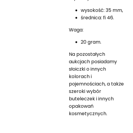
wysokość: 35 mm,
średnica: fi 46.
Waga:
20 gram.
Na pozostałych
aukcjach posiadamy
słoiczki o innych
kolorach i
pojemnościach, a także
szeroki wybór
buteleczek i innych
opakowań
kosmetycznych.