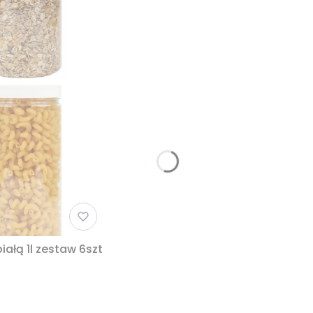
Słoik plastikowy PET 1000ml z nakrętką białą 1l zestaw 6szt