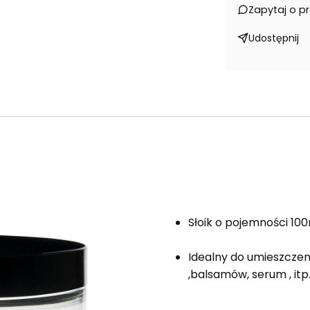
Zapytaj o p
Udostępnij
Słoik o pojemności 10
Idealny do umieszcze
,balsamów, serum , itp