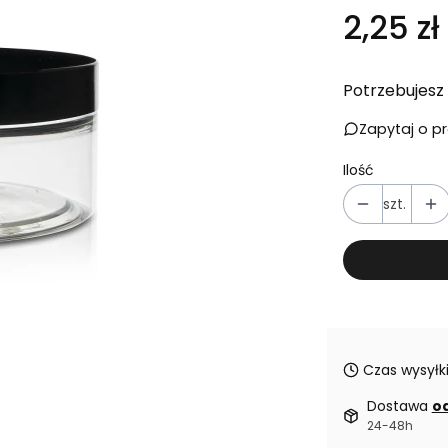
Cena
2,25 zł
Potrzebujesz 
Zapytaj o p
Ilość
szt.
Czas wysyłki
Dostawa
od
24-48h