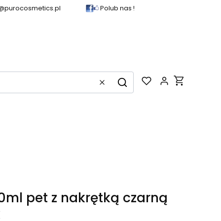
@purocosmetics.pl
Polub nas !
Produkty w k
Wyczyść
Szukaj
00ml pet z nakrętką czarną
k