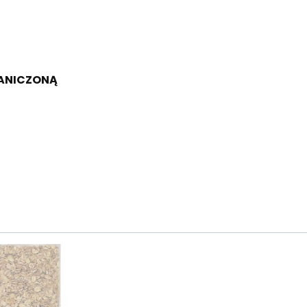
RANICZONĄ