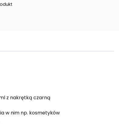
rodukt
0ml z nakrętką czarną
nia w nim np. kosmetyków
.