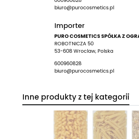
600960828
biuro@purocosmetics.pl
Importer
PURO COSMETICS SPÓŁKA Z OG
ROBOTNICZA 50
53-608 Wroclaw, Polska
600960828
biuro@purocosmetics.pl
Inne produkty z tej kategorii