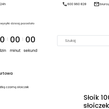
 24h
600 960 828
biuro
 wysyłki dzisiaj pozostało
0
00
00
:
:
zin
minut
sekund
urtowa
ętką czarną słoiczek
Słoik 1
słoicze