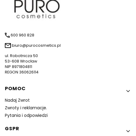
600 960 828
biuro@purocosmetics.pl
ul. Robotnicza 50
53-608 Wrocław
NIP 8971804811
REGON 360626114
Linki w stopce
POMOC
Nadaj Zwrot
Zwroty i reklamacje.
Pytania i odpowiedzi
GSPR