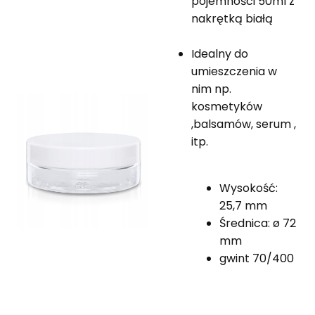
pojemności 50ml z
nakrętką białą
Idealny do
umieszczenia w
nim np.
kosmetyków
,balsamów, serum ,
itp.
Wysokość:
25,7 mm
Średnica: ø 72
mm
gwint 70/400