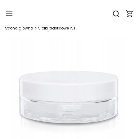
Produ
Otwórz wy
Strona główna
Słoiki plastikowe PET