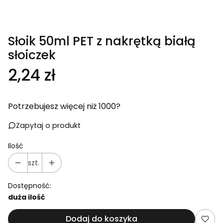
Słoik 50ml PET z nakrętką białą
słoiczek
Cena
2,24 zł
Potrzebujesz więcej niż 1000?
Zapytaj o produkt
Ilość
szt.
Dostępność:
duża ilość
Dodaj do koszyka