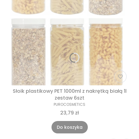
Słoik plastikowy PET 1000ml z nakrętką białą 1l
zestaw 6szt
PUROCOSMETICS
23,79 zł
Do koszyka