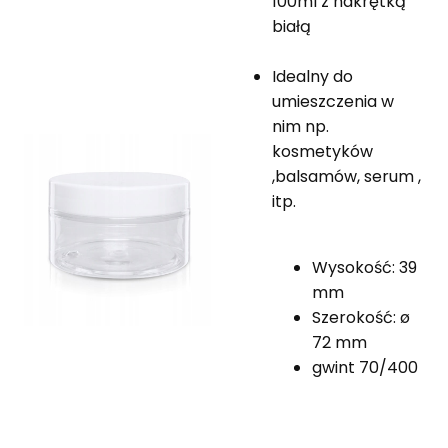
100ml z nakrętką
białą
Idealny do
umieszczenia w
nim np.
kosmetyków
,balsamów, serum ,
itp.
Wysokość: 39
mm
Szerokość: ø
72 mm
gwint 70/400