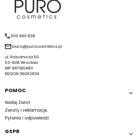
600 960 828
biuro@purocosmetics.pl
ul. Robotnicza 50
53-608 Wrocław
NIP 8971804811
REGON 360626114
Linki w stopce
POMOC
Nadaj Zwrot
Zwroty i reklamacje.
Pytania i odpowiedzi
GSPR