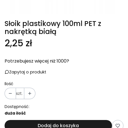
Słoik plastikowy 100ml PET z
nakrętką białą
Cena
2,25 zł
Potrzebujesz więcej niż 1000?
Zapytaj o produkt
Ilość
szt.
Dostępność:
duża ilość
Dodaj do koszyka