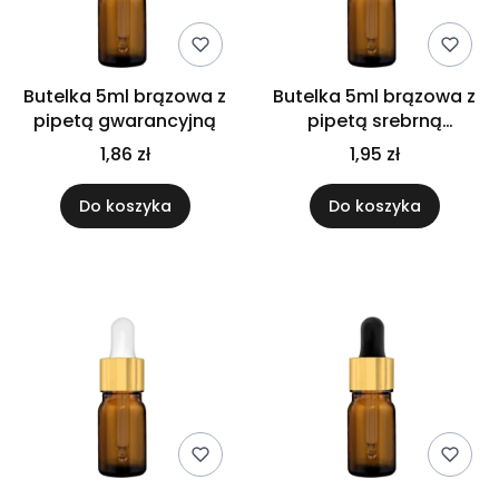
Butelka 5ml brązowa z
Butelka 5ml brązowa z
pipetą gwarancyjną
pipetą srebrną
matową
1,86 zł
1,95 zł
Do koszyka
Do koszyka