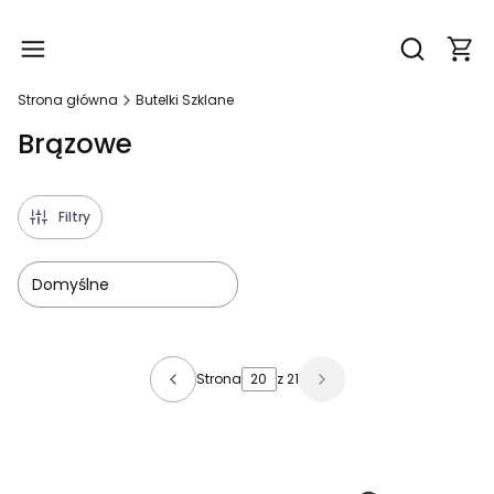
Produ
Otwórz wy
Strona główna
Butelki Szklane
Brązowe
Filtry
Domyślne
Lista produktów
Strona
z 21