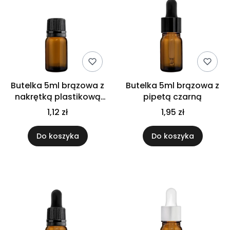
Butelka 5ml brązowa z
Butelka 5ml brązowa z
nakrętką plastikową
pipetą czarną
czarną
1,12 zł
1,95 zł
Do koszyka
Do koszyka