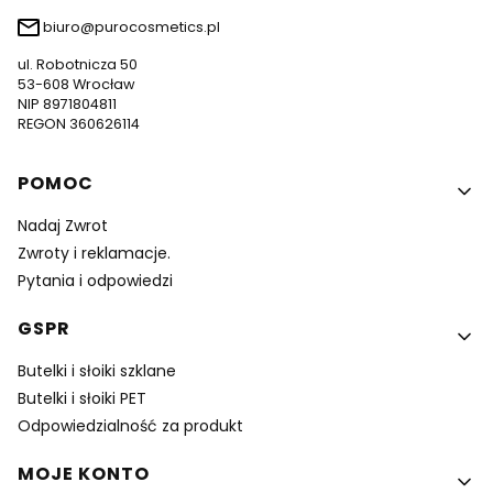
biuro@purocosmetics.pl
ul. Robotnicza 50
53-608 Wrocław
NIP 8971804811
REGON 360626114
Linki w stopce
POMOC
Nadaj Zwrot
Zwroty i reklamacje.
Pytania i odpowiedzi
GSPR
Butelki i słoiki szklane
Butelki i słoiki PET
Odpowiedzialność za produkt
MOJE KONTO