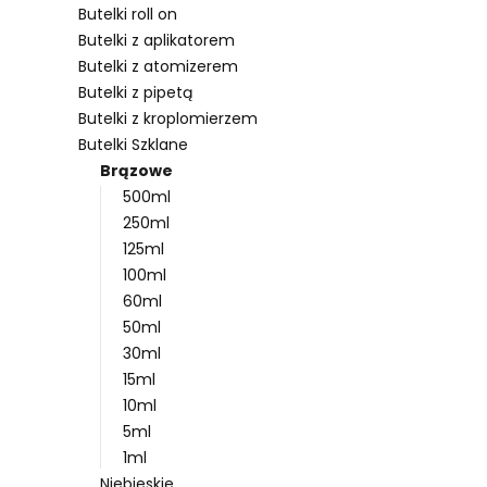
Butelki roll on
Butelki z aplikatorem
Butelki z atomizerem
Lista pro
Butelki z pipetą
Butelki z kroplomierzem
Butelki Szklane
Brązowe
500ml
250ml
125ml
100ml
60ml
50ml
30ml
15ml
10ml
5ml
1ml
Niebieskie