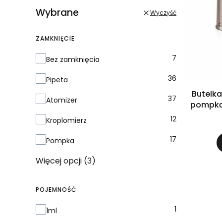
Wybrane
Wyczyść
ZAMKNIĘCIE
Zamknięcie
7
Bez zamknięcia
36
Pipeta
Butelka
37
Atomizer
pompką złoto czarną do k
12
Kroplomierz
17
Pompka
Więcej opcji (3)
POJEMNOŚĆ
Pojemność
1
1ml