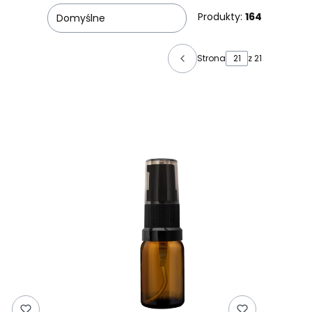
Produkty:
164
Domyślne
Strona
z 21