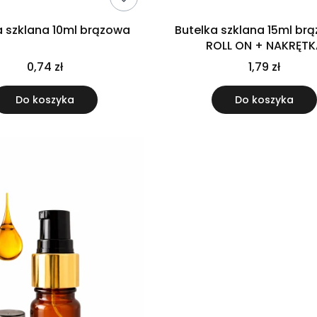
a szklana 10ml brązowa
Butelka szklana 15ml br
ROLL ON + NAKRĘTK
0,74 zł
1,79 zł
Do koszyka
Do koszyka