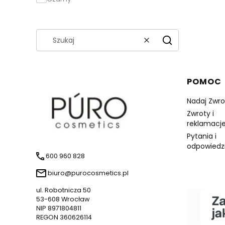
Wyczyść
Szukaj
Linki 
POMOC
Nadaj Zwro
Zwroty i
reklamacje
Pytania i
odpowiedz
600 960 828
biuro@purocosmetics.pl
ul. Robotnicza 50
53-608 Wrocław
NIP 8971804811
REGON 360626114