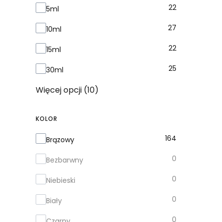
22
5ml
27
10ml
22
15ml
25
30ml
Więcej opcji (10)
KOLOR
Kolor
164
Brązowy
0
Bezbarwny
0
Niebieski
0
Biały
0
Czarny