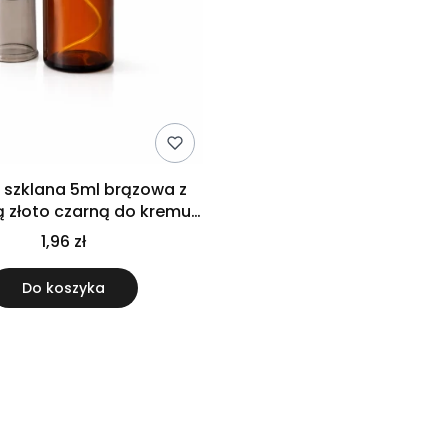
 szklana 5ml brązowa z
remu
oleju
1,96 zł
Do koszyka