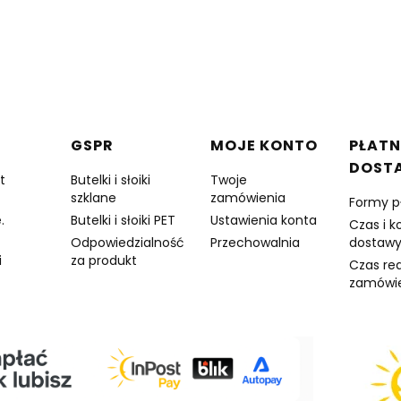
w stopce
GSPR
MOJE KONTO
PŁATN
DOST
t
Butelki i słoiki
Twoje
szklane
zamówienia
Formy p
.
Butelki i słoiki PET
Ustawienia konta
Czas i k
Odpowiedzialność
Przechowalnia
dostaw
i
za produkt
Czas rea
zamówi