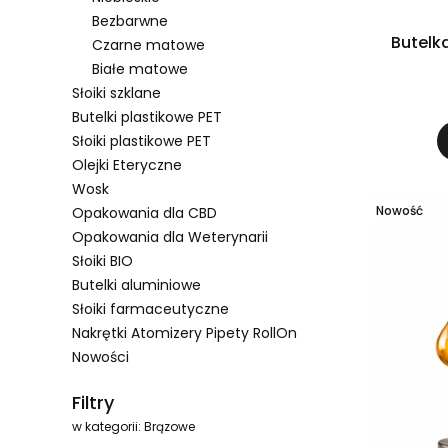
Bezbarwne
Butelk
Czarne matowe
Białe matowe
Słoiki szklane
Butelki plastikowe PET
Słoiki plastikowe PET
Olejki Eteryczne
Wosk
Nowość
Opakowania dla CBD
Opakowania dla Weterynarii
Słoiki BIO
Butelki aluminiowe
Słoiki farmaceutyczne
Nakrętki Atomizery Pipety RollOn
Nowości
Koniec menu
Filtry
w kategorii: Brązowe