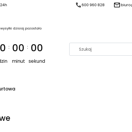
 24h
600 960 828
biuro
 wysyłki dzisiaj pozostało
0
00
00
:
:
zin
minut
sekund
urtowa
owe