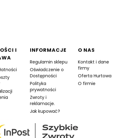
OŚCI I
INFORMACJE
O NAS
AWA
Regulamin sklepu
Kontakt i dane
firmy
łatności
Oświadczenie o
Dostępności
Oferta Hurtowa
oszty
y
Polityka
O firmie
prywatności
lizacji
enia
Zwroty i
reklamacje.
Jak kupować?