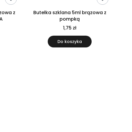
ązowa z
Butelka szklana 5ml brązowa z
A
pompką
1,75 zł
Do koszyka