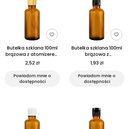
Butelka szklana 100ml
Butelka szklana 100ml
brązowa z atomizerem
brązowa z
złotym
kroplomierzem
2,52 zł
1,93 zł
czarnym
Powiadom mnie o
Powiadom mnie o
dostępności
dostępności