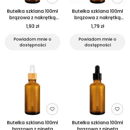
Butelka szklana 100ml
Butelka szklana 100ml
brązowa z nakrętką
brązowa z nakrętką
aluminiową
plastikową białą
1,93 zł
1,79 zł
Powiadom mnie o
Powiadom mnie o
dostępności
dostępności
Butelka szklana 100ml
Butelka szklana 100ml
brązowa z pipetą
brązowa z pipetą