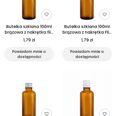
Butelka szklana 100ml
Butelka szklana 100ml
brązowa z nakrętka flip
brązowa z nakrętka Flip
top białą
Top czarną
1,79 zł
1,79 zł
Powiadom mnie o
Powiadom mnie o
dostępności
dostępności