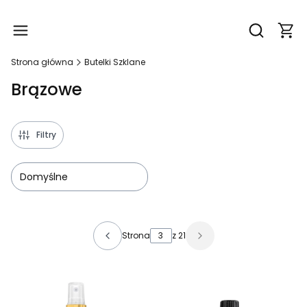
Produ
Otwórz wy
Strona główna
Butelki Szklane
Brązowe
Filtry
Domyślne
Lista produktów
Strona
z 21