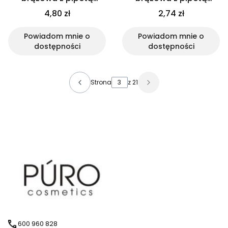
bambusową
czarną połysk
4,80 zł
2,74 zł
Powiadom mnie o
Powiadom mnie o
dostępności
dostępności
Strona
z 21
600 960 828