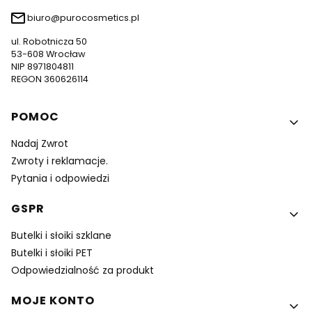
biuro@purocosmetics.pl
ul. Robotnicza 50
53-608 Wrocław
NIP 8971804811
REGON 360626114
Linki w stopce
POMOC
Nadaj Zwrot
Zwroty i reklamacje.
Pytania i odpowiedzi
GSPR
Butelki i słoiki szklane
Butelki i słoiki PET
Odpowiedzialność za produkt
MOJE KONTO