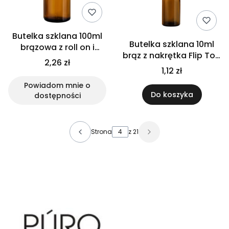
Butelka szklana 100ml
Butelka szklana 10ml
brązowa z roll on i
brąz z nakrętka Flip Top
nakrętką
2,26 zł
białą
1,12 zł
Powiadom mnie o
Do koszyka
dostępności
Strona
z 21