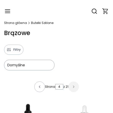
Produ
Otwórz wy
Strona główna
Butelki Szklane
Brązowe
Filtry
Domyślne
Lista produktów
Strona
z 21