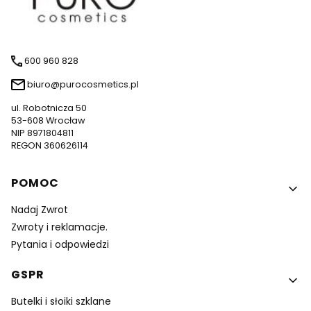
600 960 828
biuro@purocosmetics.pl
ul. Robotnicza 50
53-608 Wrocław
NIP 8971804811
REGON 360626114
Linki w stopce
POMOC
Nadaj Zwrot
Zwroty i reklamacje.
Pytania i odpowiedzi
GSPR
Butelki i słoiki szklane