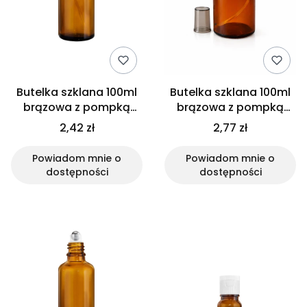
Butelka szklana 100ml
Butelka szklana 100ml
brązowa z pompką
brązowa z pompką
dozownikiem
złoto czarną do kremu
2,42 zł
2,77 zł
oleju
Powiadom mnie o
Powiadom mnie o
dostępności
dostępności