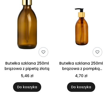
Butelka szklana 250ml
Butelka szklana 250ml
brązowa z pipetą złotą
brązowa z pompką
złoto czarną
5,46 zł
4,70 zł
Do koszyka
Do koszyka