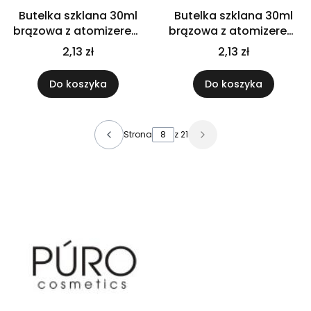
Butelka szklana 30ml
Butelka szklana 30ml
brązowa z atomizerem
brązowa z atomizerem
srebrnym
złotym
2,13 zł
2,13 zł
Do koszyka
Do koszyka
Strona
z 21