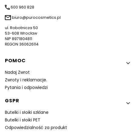
600 960 828
biuro@purocosmetics.pl
ul. Robotnicza 50
53-608 Wrocław
NIP 8971804811
REGON 360626114
Linki w stopce
POMOC
Nadaj Zwrot
Zwroty i reklamacje.
Pytania i odpowiedzi
GSPR
Butelki i słoiki szklane
Butelki i słoiki PET
Odpowiedzialność za produkt