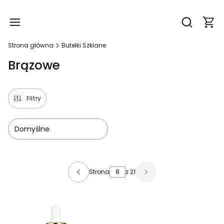
Produ
Otwórz wy
Strona główna
Butelki Szklane
Brązowe
Filtry
Domyślne
Lista produktów
Strona
z 21