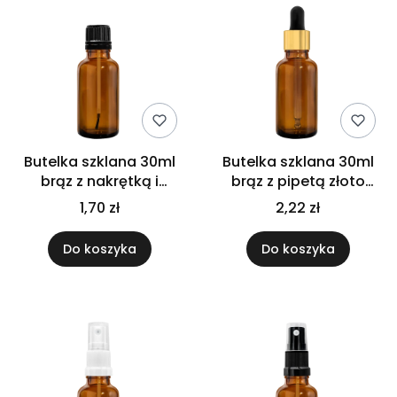
Butelka szklana 30ml
Butelka szklana 30ml
brąz z nakrętką i
brąz z pipetą złoto
pędzelkiem czarnym
czarną
1,70 zł
2,22 zł
Do koszyka
Do koszyka