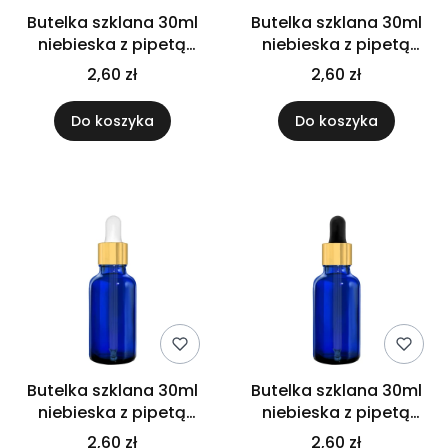
Butelka szklana 30ml
Butelka szklana 30ml
niebieska z pipetą
niebieska z pipetą
czarną połysk
gwarancyjną
2,60 zł
2,60 zł
Do koszyka
Do koszyka
Butelka szklana 30ml
Butelka szklana 30ml
niebieska z pipetą
niebieska z pipetą
złoto białą
złoto czarną
2,60 zł
2,60 zł