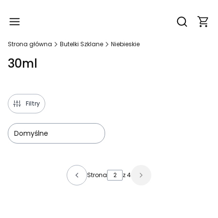
Produ
Otwórz wy
Strona główna
Butelki Szklane
Niebieskie
30ml
Filtry
Domyślne
Lista produktów
Strona
z 4