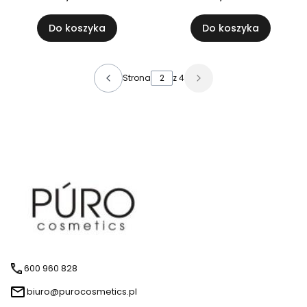
Do koszyka
Do koszyka
Strona
z 4
600 960 828
biuro@purocosmetics.pl