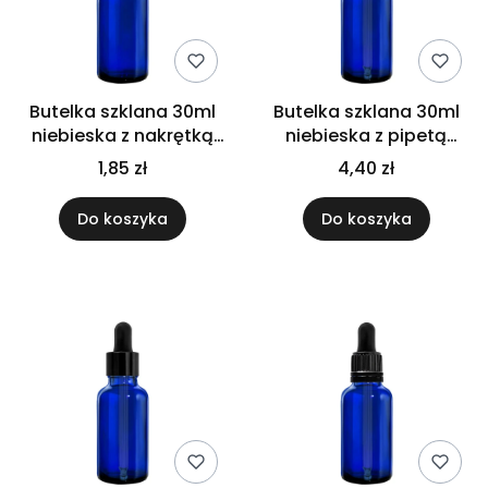
Butelka szklana 30ml
Butelka szklana 30ml
niebieska z nakrętką
niebieska z pipetą
plastikową czarną
bambusową
1,85 zł
4,40 zł
Do koszyka
Do koszyka