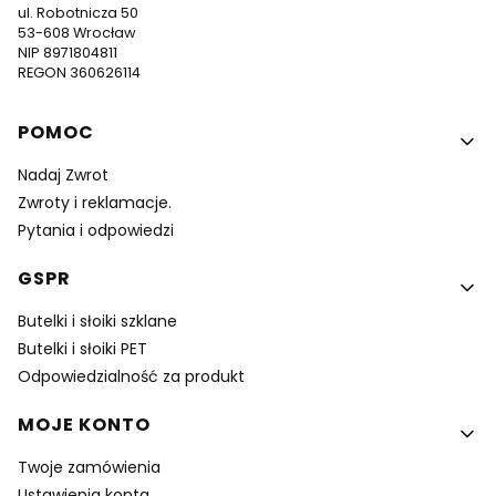
ul. Robotnicza 50
53-608 Wrocław
NIP 8971804811
REGON 360626114
Linki w stopce
POMOC
Nadaj Zwrot
Zwroty i reklamacje.
Pytania i odpowiedzi
GSPR
Butelki i słoiki szklane
Butelki i słoiki PET
Odpowiedzialność za produkt
MOJE KONTO
Twoje zamówienia
Ustawienia konta