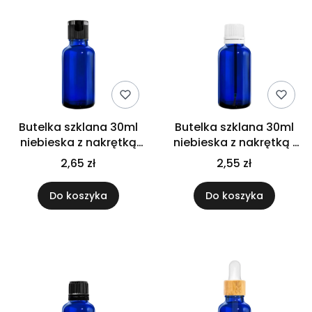
Butelka szklana 30ml
Butelka szklana 30ml
niebieska z nakrętką
niebieska z nakrętką i
Flip Top czarną
pędzelkiem białym
2,65 zł
2,55 zł
Do koszyka
Do koszyka