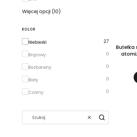
Więcej opcji (10)
KOLOR
Kolor
27
Niebieski
Butelka 
atomi
0
Brązowy
0
Bezbarwny
0
Biały
0
Czarny
Wyczyść
Szukaj