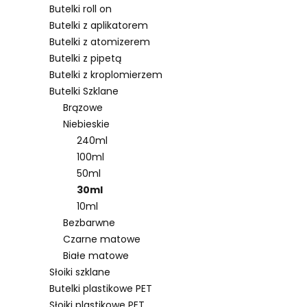
Butelki roll on
Butelki z aplikatorem
Butelki z atomizerem
Lista pro
Butelki z pipetą
Butelki z kroplomierzem
Butelki Szklane
Brązowe
Niebieskie
240ml
100ml
50ml
30ml
10ml
Bezbarwne
Czarne matowe
Białe matowe
Słoiki szklane
Butelki plastikowe PET
Słoiki plastikowe PET