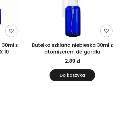
a 30ml z
Butelka szklana niebieska 30ml z
X 10
atomizerem do gardła
2,89 zł
Do koszyka