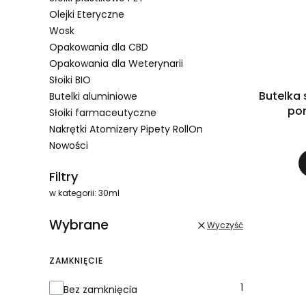
Olejki Eteryczne
Wosk
Opakowania dla CBD
Opakowania dla Weterynarii
Słoiki BIO
Butelka 
Butelki aluminiowe
po
Słoiki farmaceutyczne
Nakrętki Atomizery Pipety RollOn
Nowości
Koniec menu
Filtry
w kategorii: 30ml
Wybrane
Wyczyść
ZAMKNIĘCIE
Zamknięcie
1
Bez zamknięcia