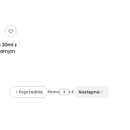
a 30ml z
zarnym
Poprzednia
Następna
Strona
z 4