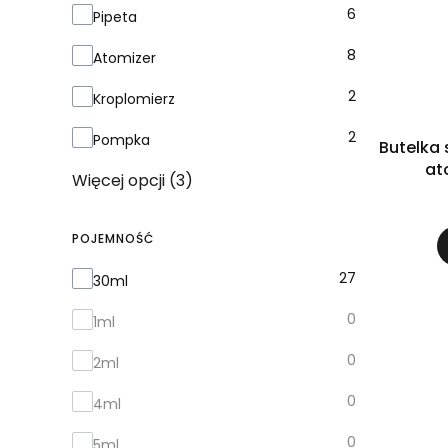
6
Pipeta
8
Atomizer
2
Kroplomierz
2
Pompka
Butelka 
at
Więcej opcji (3)
POJEMNOŚĆ
Pojemność
27
30ml
0
1ml
0
2ml
0
4ml
0
5ml