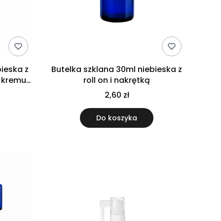
bieska z
Butelka szklana 30ml niebieska z
 kremu
roll on i nakrętką
2,60 zł
Do koszyka