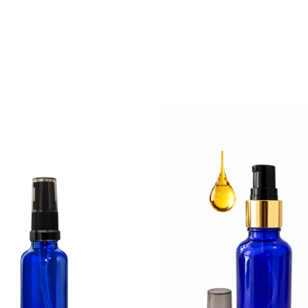
duktów