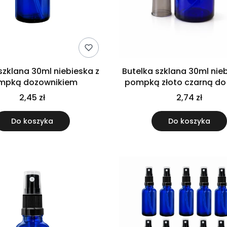
szklana 30ml niebieska z
Butelka szklana 30ml nie
mpką dozownikiem
pompką złoto czarną do
oleju
2,45 zł
2,74 zł
Do koszyka
Do koszyka