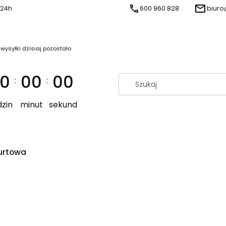
 24h
600 960 828
biuro
 wysyłki dzisiaj pozostało
0
00
00
:
:
zin
minut
sekund
urtowa