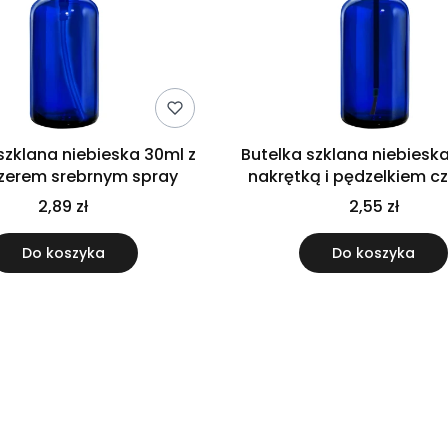
szklana niebieska 30ml z
Butelka szklana niebiesk
zerem srebrnym spray
nakrętką i pędzelkiem c
2,89 zł
2,55 zł
Do koszyka
Do koszyka