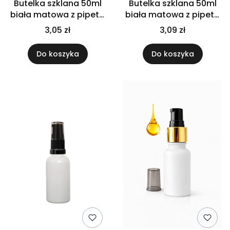
Butelka szklana 50ml
Butelka szklana 50ml
biała matowa z pipetą
biała matowa z pipetą
złoto białą
złoto czarną
3,05 zł
3,09 zł
Do koszyka
Do koszyka