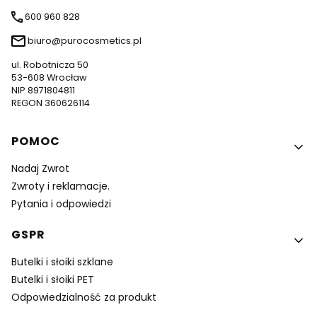
600 960 828
biuro@purocosmetics.pl
ul. Robotnicza 50
53-608 Wrocław
NIP 8971804811
REGON 360626114
Linki w stopce
POMOC
Nadaj Zwrot
Zwroty i reklamacje.
Pytania i odpowiedzi
GSPR
Butelki i słoiki szklane
Butelki i słoiki PET
Odpowiedzialność za produkt