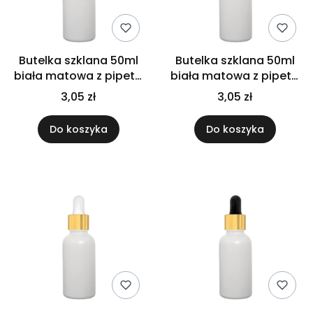
Butelka szklana 50ml
Butelka szklana 50ml
biała matowa z pipetą
biała matowa z pipetą
gwarancyjną
srebrną
3,05 zł
3,05 zł
Do koszyka
Do koszyka