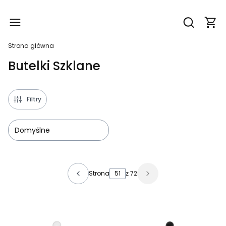
Produ
Otwórz wy
Strona główna
Butelki Szklane
Filtry
Domyślne
Lista produktów
Strona
z 72