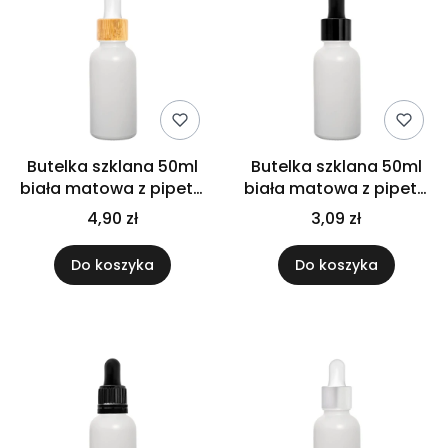
Butelka szklana 50ml
Butelka szklana 50ml
biała matowa z pipetą
biała matowa z pipetą
bambusową
czarną
4,90 zł
3,09 zł
Do koszyka
Do koszyka