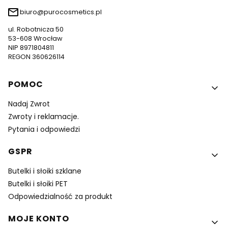
biuro@purocosmetics.pl
ul. Robotnicza 50
53-608 Wrocław
NIP 8971804811
REGON 360626114
Linki w stopce
POMOC
Nadaj Zwrot
Zwroty i reklamacje.
Pytania i odpowiedzi
GSPR
Butelki i słoiki szklane
Butelki i słoiki PET
Odpowiedzialność za produkt
MOJE KONTO