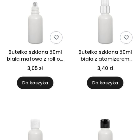
Butelka szklana 50ml
Butelka szklana 50ml
biała matowa z roll on
biała z atomizerem
+ nakretka
srebrnym
3,05 zł
3,40 zł
Do koszyka
Do koszyka