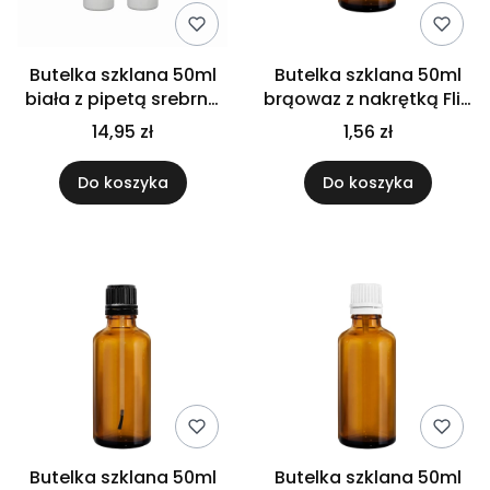
Butelka szklana 50ml
Butelka szklana 50ml
biała z pipetą srebrną
brąowaz z nakrętką Flip
x5
Top białą
14,95 zł
1,56 zł
Do koszyka
Do koszyka
Butelka szklana 50ml
Butelka szklana 50ml