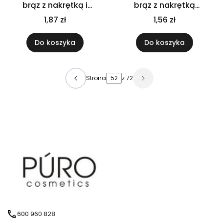
brąz z nakrętką i
brąz z nakrętką
pędzelkiem czarnym
plastikową białą
1,87 zł
1,56 zł
Do koszyka
Do koszyka
Strona
z 72
600 960 828