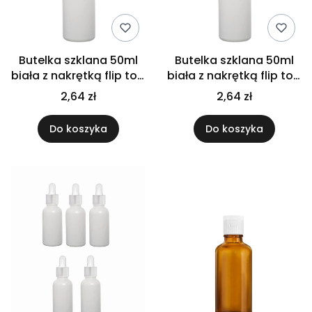
Butelka szklana 50ml
Butelka szklana 50ml
biała z nakrętką flip top
biała z nakrętką flip top
białą
czarną
2,64 zł
2,64 zł
Do koszyka
Do koszyka