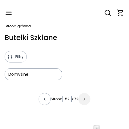
Produ
Otwórz wy
Strona główna
Butelki Szklane
Filtry
Domyślne
Lista produktów
Strona
z 72