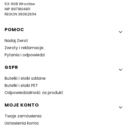
53-608 Wrocław
NIP 8971804811
REGON 360626114
Linki w stopce
POMOC
Nadaj Zwrot
Zwroty i reklamacje.
Pytania i odpowiedzi
GSPR
Butelki i słoiki szklane
Butelki i słoiki PET
Odpowiedzialność za produkt
MOJE KONTO
Twoje zamówienia
Ustawienia konta