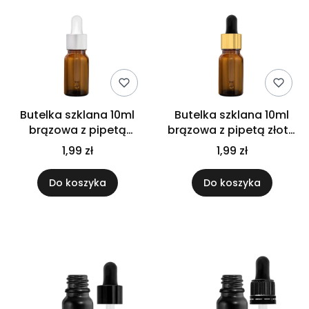
Butelka szklana 10ml
Butelka szklana 10ml
brązowa z pipetą
brązowa z pipetą złoto
srebrną
czarną
1,99 zł
1,99 zł
Do koszyka
Do koszyka