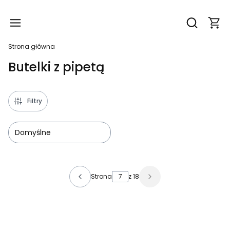
Produ
Otwórz wy
Strona główna
Butelki z pipetą
Filtry
Domyślne
Lista produktów
Strona
z 18