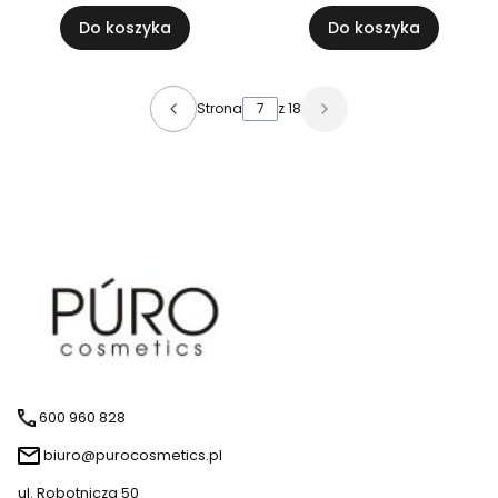
Do koszyka
Do koszyka
Strona
z 18
600 960 828
biuro@purocosmetics.pl
ul. Robotnicza 50