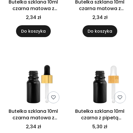
Butelka szklana 10ml
Butelka szklana 10ml
czarna matowa z
czarna matowa z
pipetą srebrną
pipetą złoto białą
2,34 zł
2,34 zł
Do koszyka
Do koszyka
Butelka szklana 10ml
Butelka szklana 10ml
czarna matowa z
czarna z pipetą
pipetą złoto czarną
bambusową
2,34 zł
5,30 zł