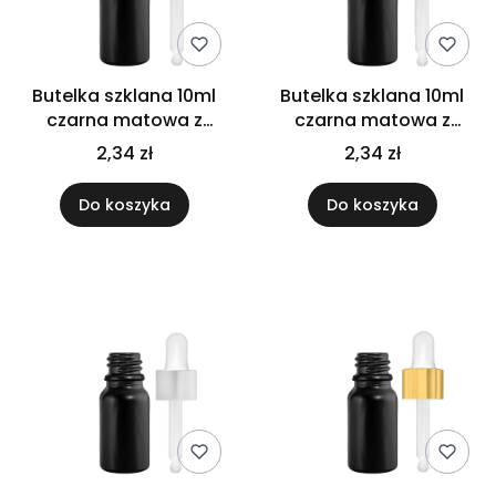
Butelka szklana 10ml
Butelka szklana 10ml
czarna matowa z
czarna matowa z
pipetą czarną
pipetą gwarancyjną
2,34 zł
2,34 zł
Do koszyka
Do koszyka