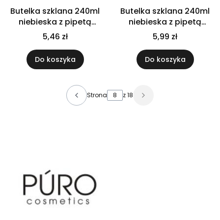
Butelka szklana 240ml
Butelka szklana 240ml
niebieska z pipetą
niebieska z pipetą
czarną
złotą
5,46 zł
5,99 zł
Do koszyka
Do koszyka
Strona
z 18