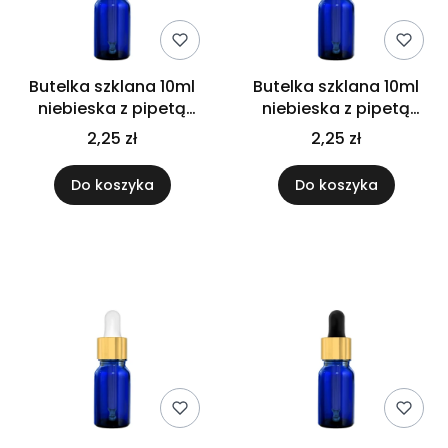
Butelka szklana 10ml
Butelka szklana 10ml
niebieska z pipetą
niebieska z pipetą
gwarancyjną
srebrną
2,25 zł
2,25 zł
Do koszyka
Do koszyka