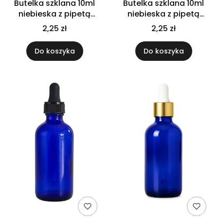
Butelka szklana 10ml
Butelka szklana 10ml
niebieska z pipetą
niebieska z pipetą
złoto białą
złoto czarną
2,25 zł
2,25 zł
Do koszyka
Do koszyka