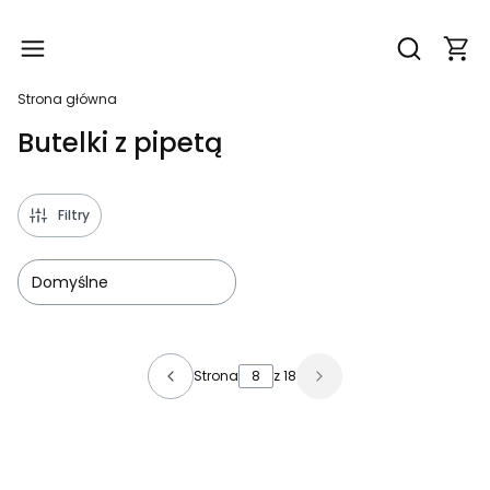
Produ
Otwórz wy
Strona główna
Butelki z pipetą
Filtry
Domyślne
Lista produktów
Strona
z 18