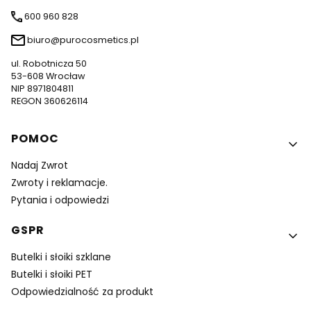
600 960 828
biuro@purocosmetics.pl
ul. Robotnicza 50
53-608 Wrocław
NIP 8971804811
REGON 360626114
Linki w stopce
POMOC
Nadaj Zwrot
Zwroty i reklamacje.
Pytania i odpowiedzi
GSPR
Butelki i słoiki szklane
Butelki i słoiki PET
Odpowiedzialność za produkt