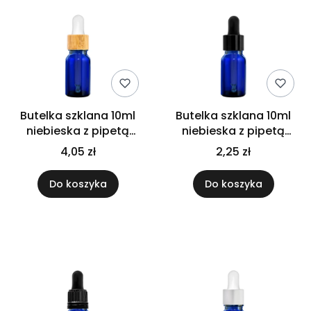
Butelka szklana 10ml
Butelka szklana 10ml
niebieska z pipetą
niebieska z pipetą
bambusową
czarną połysk
4,05 zł
2,25 zł
Do koszyka
Do koszyka