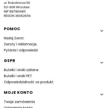
ul. Robotnicza 50
53-608 Wrocław
NIP 8971804811
REGON 360626114
Linki w stopce
POMOC
Nadaj Zwrot
Zwroty i reklamacje.
Pytania i odpowiedzi
GSPR
Butelki i słoiki szklane
Butelki i słoiki PET
Odpowiedzialność za produkt
MOJE KONTO
Twoje zamówienia
Ustawienia konta