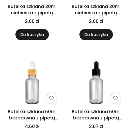
Butelka szklana 30ml
Butelka szklana 30ml
niebieska z pipetą
niebieska z pipetą
złoto białą
złoto czarną
2,60 zł
2,60 zł
Do koszyka
Do koszyka
Butelka szklana 50ml
Butelka szklana 50ml
bezbarwna z pipetą
bezbarwna z pipetą
bambusową
czarną
4,50 zł
2,67 zł