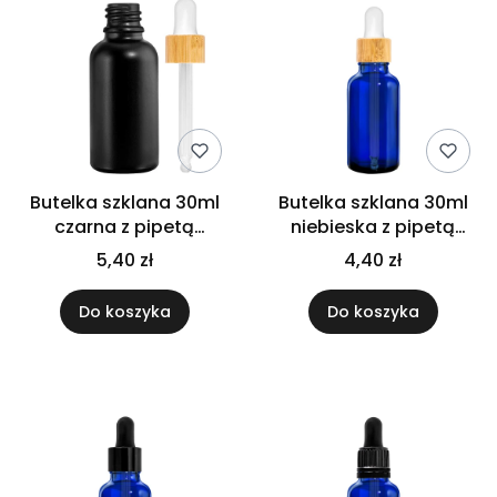
Butelka szklana 30ml
Butelka szklana 30ml
czarna z pipetą
niebieska z pipetą
bambusową
bambusową
5,40 zł
4,40 zł
Do koszyka
Do koszyka