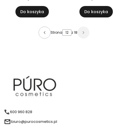
Do koszyka
Do koszyka
Strona
z 18
600 960 828
biuro@purocosmetics.pl