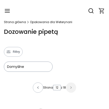
Produ
Otwórz wy
Strona główna
Opakowania dla Weterynarii
Dozowanie pipetą
Filtry
Domyślne
Lista produktów
Strona
z 18