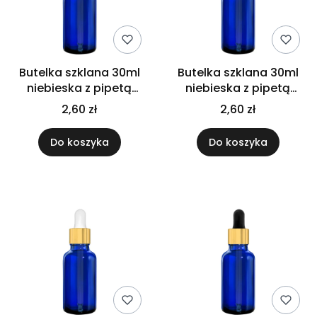
Butelka szklana 30ml
Butelka szklana 30ml
niebieska z pipetą
niebieska z pipetą
czarną połysk
gwarancyjną
2,60 zł
2,60 zł
Do koszyka
Do koszyka