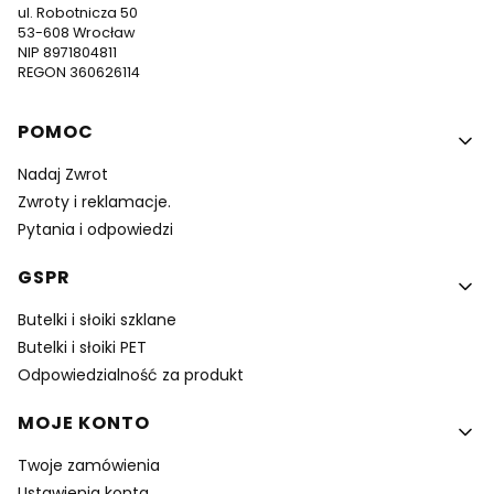
ul. Robotnicza 50
53-608 Wrocław
NIP 8971804811
REGON 360626114
Linki w stopce
POMOC
Nadaj Zwrot
Zwroty i reklamacje.
Pytania i odpowiedzi
GSPR
Butelki i słoiki szklane
Butelki i słoiki PET
Odpowiedzialność za produkt
MOJE KONTO
Twoje zamówienia
Ustawienia konta