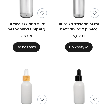
Butelka szklana 50ml
Butelka szklana 50ml
bezbarwna z pipetą
bezbarwna z pipetą
złoto białą
złoto czarną
2,67 zł
2,67 zł
Do koszyka
Do koszyka