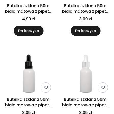
Butelka szklana 50ml
Butelka szklana 50ml
biała matowa z pipetą
biała matowa z pipetą
bambusową
czarną
4,90 zł
3,09 zł
Do koszyka
Do koszyka
Butelka szklana 50ml
Butelka szklana 50ml
biała matowa z pipetą
biała matowa z pipetą
gwarancyjną
srebrną
3,05 zł
3,05 zł