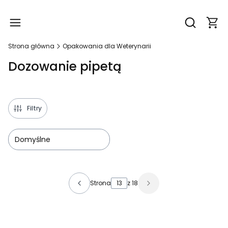
Produ
Otwórz wy
Strona główna
Opakowania dla Weterynarii
Dozowanie pipetą
Filtry
Domyślne
Lista produktów
Strona
z 18