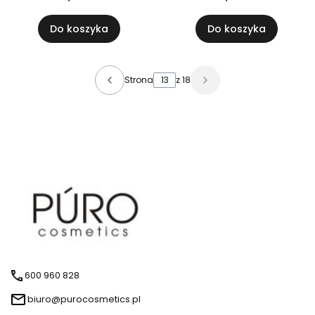
Do koszyka
Do koszyka
Strona
z 18
600 960 828
biuro@purocosmetics.pl