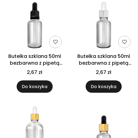
Butelka szklana 50ml
Butelka szklana 50ml
bezbarwna z pipetą
bezbarwna z pipetą
gwarancyjną
srebrną
2,67 zł
2,67 zł
Do koszyka
Do koszyka