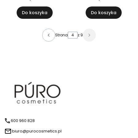
Do koszyka
Do koszyka
Strona
z 9
600 960 828
biuro@purocosmetics.pl