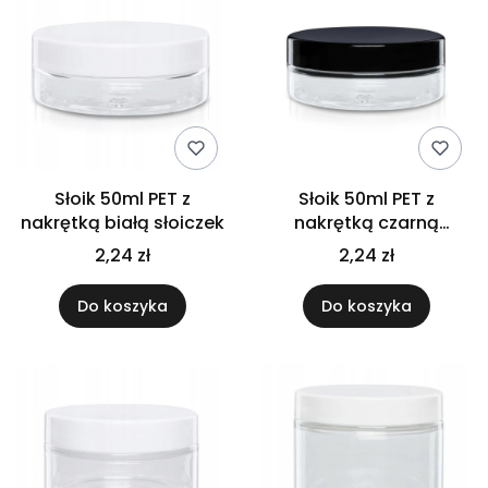
Słoik 50ml PET z
Słoik 50ml PET z
nakrętką białą słoiczek
nakrętką czarną
słoiczek
2,24 zł
2,24 zł
Do koszyka
Do koszyka