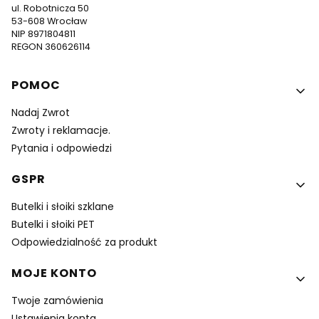
ul. Robotnicza 50
53-608 Wrocław
NIP 8971804811
REGON 360626114
Linki w stopce
POMOC
Nadaj Zwrot
Zwroty i reklamacje.
Pytania i odpowiedzi
GSPR
Butelki i słoiki szklane
Butelki i słoiki PET
Odpowiedzialność za produkt
MOJE KONTO
Twoje zamówienia
Ustawienia konta