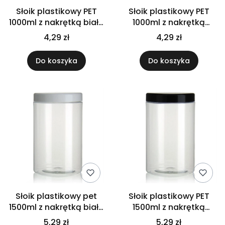
Słoik plastikowy PET
Słoik plastikowy PET
1000ml z nakrętką białą
1000ml z nakrętką
1l
czarną 1l
4,29 zł
4,29 zł
Do koszyka
Do koszyka
Słoik plastikowy pet
Słoik plastikowy PET
1500ml z nakrętką białą
1500ml z nakrętką
1.5l
czarną 1.5L
5,29 zł
5,29 zł