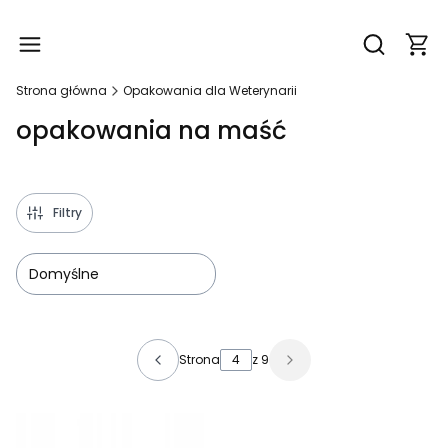
Produ
Otwórz wy
Strona główna
Opakowania dla Weterynarii
opakowania na maść
Filtry
Domyślne
Lista produktów
Strona
z 9