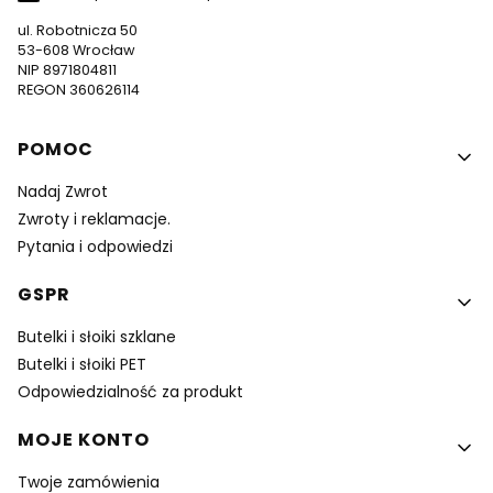
ul. Robotnicza 50
53-608 Wrocław
NIP 8971804811
REGON 360626114
Linki w stopce
POMOC
Nadaj Zwrot
Zwroty i reklamacje.
Pytania i odpowiedzi
GSPR
Butelki i słoiki szklane
Butelki i słoiki PET
Odpowiedzialność za produkt
MOJE KONTO
Twoje zamówienia