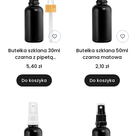
Butelka szklana 30ml
Butelka szklana 50ml
czarna z pipetą
czarna matowa
bambusową
5,40 zł
2,10 zł
Do koszyka
Do koszyka