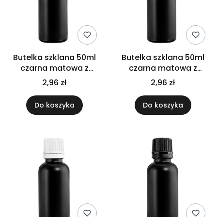
Butelka szklana 50ml
Butelka szklana 50ml
czarna matowa z
czarna matowa z
atomizerem białym
atomizerem czarnym
2,96 zł
2,96 zł
Do koszyka
Do koszyka