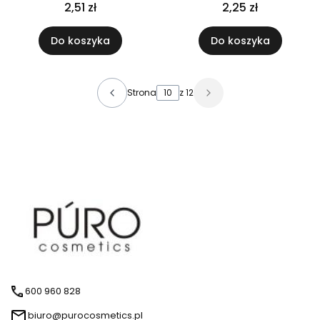
nakrętką aluminiową
nakrętką czarną
2,51 zł
2,25 zł
Do koszyka
Do koszyka
Strona
z 12
600 960 828
biuro@purocosmetics.pl