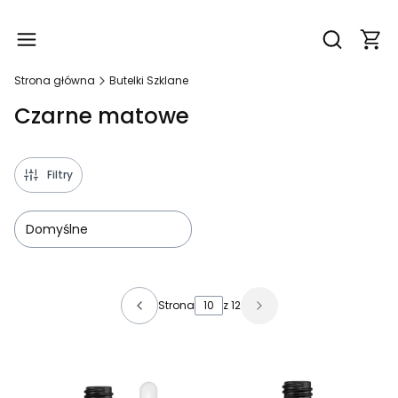
Produ
Otwórz wy
Strona główna
Butelki Szklane
Czarne matowe
Filtry
Domyślne
Lista produktów
Strona
z 12