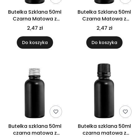
Butelka Szklana 50ml
Butelka Szklana 50ml
Czarna Matowa z
Czarna Matowa z
kroplomierzem białym
kroplomierzem
2,47 zł
2,47 zł
czarnym
Do koszyka
Do koszyka
Butelka szklana 50ml
Butelka szklana 50ml
czarna matowa z
czarna matowa z